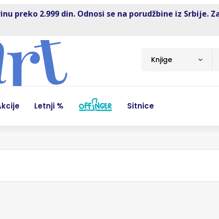
inu preko 2.999 din. Odnosi se na porudžbine iz Srbije. Z
Knjige
kcije
Letnji %
Sitnice