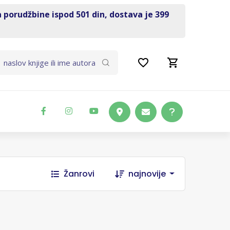
a porudžbine ispod 501 din, dostava je 399
Žanrovi
najnovije