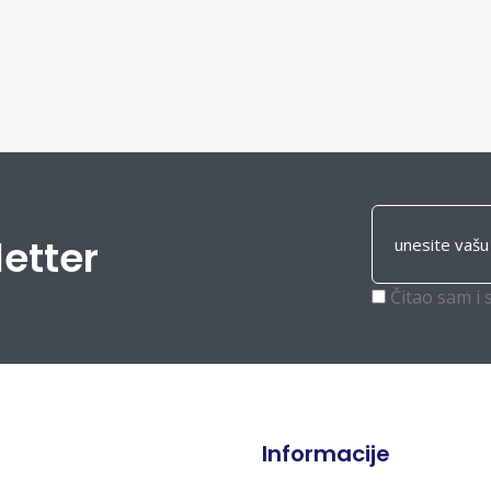
letter
Čitao sam i 
Informacije