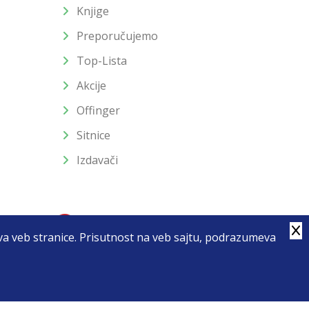
Knjige
Preporučujemo
Top-Lista
Akcije
Offinger
Sitnice
Izdavači
stva veb stranice. Prisutnost na veb sajtu, podrazumeva
4