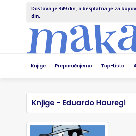
Dostava je 349 din, a besplatna je za kupov
din.
Knjige
Preporučujemo
Top-Lista
A
Knjige - Eduardo Hauregi