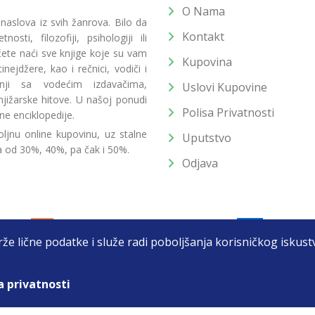
O Nama
 naslova iz svih žanrova. Bilo da
Kontakt
osti, filozofiji, psihologiji ili
 ćete naći sve knjige koje su vam
Kupovina
ejdžere, kao i rečnici, vodiči i
radnji sa vodećim izdavačima,
Uslovi Kupovine
jižarske hitove. U našoj ponudi
Polisa Privatnosti
ne enciklopedije.
ljnu online kupovinu, uz stalne
Uputstvo
a od 30%, 40%, pa čak i 50%.
Odjava
drže lične podatke i služe radi poboljšanja korisničkog isku
a privatnosti
T DOO BEOGRAD (NOVI BEOGRAD), PIB: 105184104, MB: 2033752