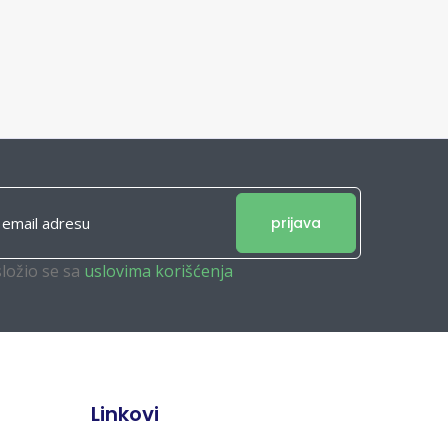
prijava
složio se sa
uslovima korišćenja
Linkovi