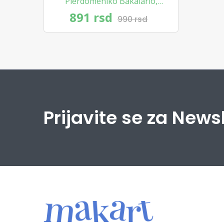
Pierdomeniko Bakalario
,
Eduardo Hauregi
891 rsd
990 rsd
Prijavite se za News