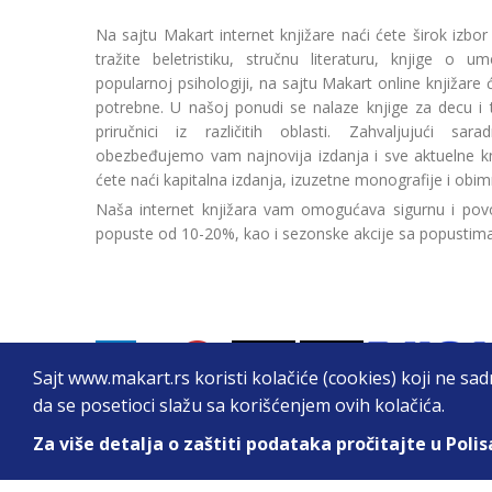
Na sajtu Makart internet knjižare naći ćete širok izbor
tražite beletristiku, stručnu literaturu, knjige o umetn
popularnoj psihologiji, na sajtu Makart online knjižare
potrebne. U našoj ponudi se nalaze knjige za decu i tin
priručnici iz različitih oblasti. Zahvaljujući sa
obezbeđujemo vam najnovija izdanja i sve aktuelne kn
ćete naći kapitalna izdanja, izuzetne monografije i obim
Naša internet knjižara vam omogućava sigurnu i povo
popuste od 10-20%, kao i sezonske akcije sa popustim
Sajt www.makart.rs koristi kolačiće (cookies) koji ne sa
da se posetioci slažu sa korišćenjem ovih kolačića.
Za više detalja o zaštiti podataka pročitajte u Polis
2026. All Rights Reserved © Makart.rs - MAKAR