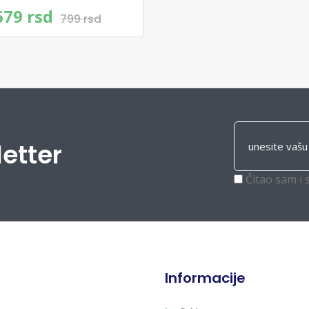
679 rsd
799 rsd
letter
Čitao sam i 
Informacije