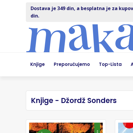
Dostava je 349 din, a besplatna je za kupov
din.
Knjige
Preporučujemo
Top-Lista
A
Knjige - Džordž Sonders