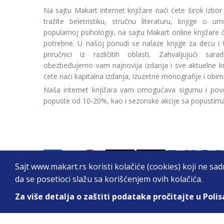
Na sajtu Makart internet knjižare naći ćete širok izbor
tražite beletristiku, stručnu literaturu, knjige o umetn
popularnoj psihologiji, na sajtu Makart online knjižare
potrebne. U našoj ponudi se nalaze knjige za decu i tin
priručnici iz različitih oblasti. Zahvaljujući sa
obezbeđujemo vam najnovija izdanja i sve aktuelne kn
ćete naći kapitalna izdanja, izuzetne monografije i obim
Naša internet knjižara vam omogućava sigurnu i povo
popuste od 10-20%, kao i sezonske akcije sa popustim
Sajt www.makart.rs koristi kolačiće (cookies) koji ne sa
da se posetioci slažu sa korišćenjem ovih kolačića.
Za više detalja o zaštiti podataka pročitajte u Polis
2026. All Rights Reserved © Makart.rs - MAKAR
Sve cene na ovom sajtu iskazane su u dinarima. PDV je urač