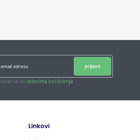
prijava
složio se sa
uslovima korišćenja
Linkovi