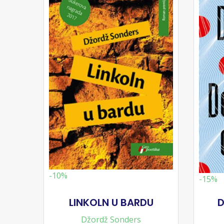
-10%
-15%
LINKOLN U BARDU
D
Džordž Sonders