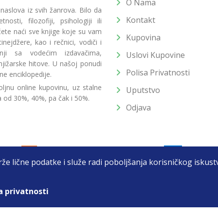
O Nama
 naslova iz svih žanrova. Bilo da
Kontakt
osti, filozofiji, psihologiji ili
 ćete naći sve knjige koje su vam
Kupovina
ejdžere, kao i rečnici, vodiči i
radnji sa vodećim izdavačima,
Uslovi Kupovine
jižarske hitove. U našoj ponudi
Polisa Privatnosti
ne enciklopedije.
ljnu online kupovinu, uz stalne
Uputstvo
a od 30%, 40%, pa čak i 50%.
Odjava
drže lične podatke i služe radi poboljšanja korisničkog isku
a privatnosti
T DOO BEOGRAD (NOVI BEOGRAD), PIB: 105184104, MB: 2033752
unat u cenu. Nastojimo da budemo što precizniji u opisu proizvoda, prikaz