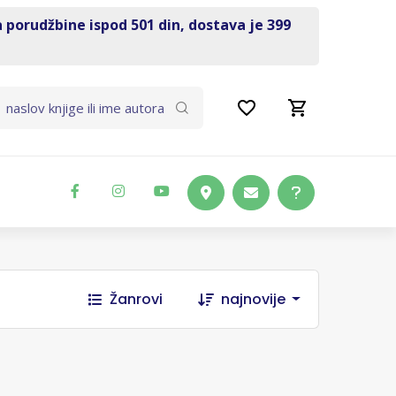
a porudžbine ispod 501 din, dostava je 399
Žanrovi
najnovije