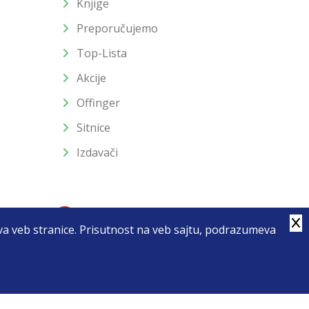
Knjige
Preporučujemo
Top-Lista
Akcije
Offinger
Sitnice
Izdavači
stva veb stranice. Prisutnost na veb sajtu, podrazumeva
4
u slika i samih cena, ali ne možemo garantovati da su sve