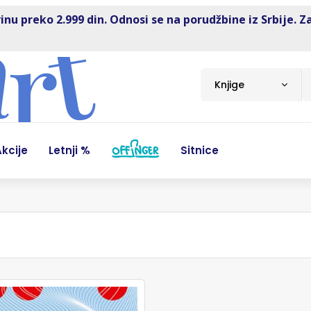
inu preko 2.999 din. Odnosi se na porudžbine iz Srbije. Z
Knjige
kcije
Letnji %
Sitnice