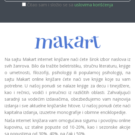
Čitao sam i složio se sa
uslovima korišćenja
Na sajtu Makart internet knjižare naći ćete širok izbor naslova iz
svih žanrova. Bilo da tražite beletristiku, stručnu literaturu, knjige
o umetnosti, filozofiji, psihologiji ili popularnoj psihologiji, na
sajtu Makart online knjižare ćete naći sve knjige koje su vam
potrebne. U našoj ponudi se nalaze knjige za decu i tinejdžere,
kao i rečnici, vodiči i priručnici iz različitih oblasti. Zahvaljujući
saradnji sa vodećim izdavačima, obezbeđujemo vam najnovija
izdanja i sve aktuelne knjižarske hitove. U našoj ponudi ćete naći
kapitalna izdanja, izuzetne monografije i obimne enciklopedije.
Naša internet knjižara vam omogućava sigurnu i povoljnu online
kupovinu, uz stalne popuste od 10-20%, kao i sezonske akcije
sa popustima od 30%, 40%, pa čak i 50%.