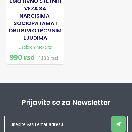
EMOTIVNO ŠTETNIH
VEZA SA
NARCISIMA,
SOCIOPATAMA I
DRUGIM OTROVNIM
LJUDIMA
Džekson Mekenzi
990 rsd
1.100 rsd
Prijavite se za Newsletter