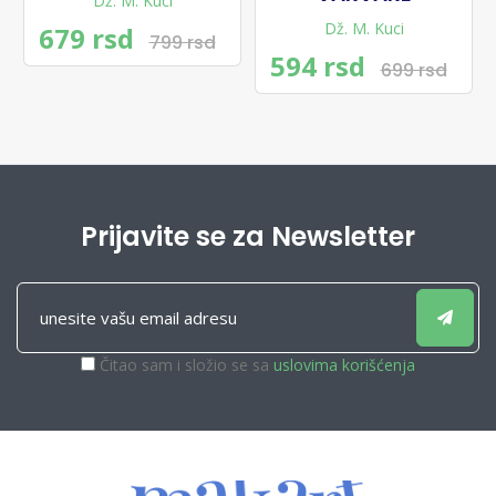
Dž. M. Kuci
Dž. M. Kuci
679 rsd
799 rsd
594 rsd
699 rsd
Prijavite se za Newsletter
Čitao sam i složio se sa
uslovima korišćenja