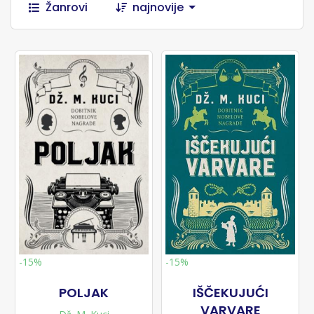
Žanrovi
najnovije
-15%
-15%
POLJAK
IŠČEKUJUĆI
VARVARE