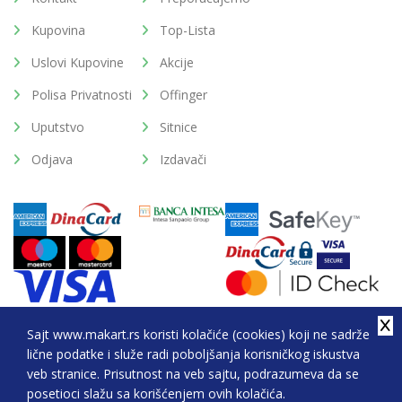
Kupovina
Top-Lista
Uslovi Kupovine
Akcije
Polisa Privatnosti
Offinger
Uputstvo
Sitnice
Odjava
Izdavači
Sajt www.makart.rs koristi kolačiće (cookies) koji ne sadrže
lične podatke i služe radi poboljšanja korisničkog iskustva
2026. All Rights Reserved © Makart.rs - MAKART DOO
veb stranice. Prisutnost na veb sajtu, podrazumeva da se
BEOGRAD (NOVI BEOGRAD), PIB: 105184104, MB:
posetioci slažu sa korišćenjem ovih kolačića.