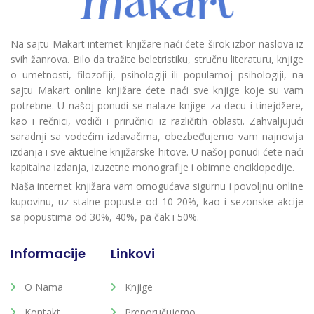
Na sajtu Makart internet knjižare naći ćete širok izbor naslova iz
svih žanrova. Bilo da tražite beletristiku, stručnu literaturu, knjige
o umetnosti, filozofiji, psihologiji ili popularnoj psihologiji, na
sajtu Makart online knjižare ćete naći sve knjige koje su vam
potrebne. U našoj ponudi se nalaze knjige za decu i tinejdžere,
kao i rečnici, vodiči i priručnici iz različitih oblasti. Zahvaljujući
saradnji sa vodećim izdavačima, obezbeđujemo vam najnovija
izdanja i sve aktuelne knjižarske hitove. U našoj ponudi ćete naći
kapitalna izdanja, izuzetne monografije i obimne enciklopedije.
Naša internet knjižara vam omogućava sigurnu i povoljnu online
kupovinu, uz stalne popuste od 10-20%, kao i sezonske akcije
sa popustima od 30%, 40%, pa čak i 50%.
Informacije
Linkovi
O Nama
Knjige
Kontakt
Preporučujemo