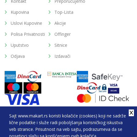
Kontakt
Preporučujemo
Kupovina
Top-Lista
Uslovi Kupovine
Akcije
Polisa Privatnosti
Offinger
Uputstvo
Sitnice
Odjava
Izdavači
Sajt www.makart.rs koristi kolačiće (cookies) koji ne sadrže
lične podatke i služe radi poboljšanja korisničkog iskustva
2026. All Rights Reserved © Makart.rs - MAKART DOO
veb stranice. Prisutnost na veb sajtu, podrazumeva da se
BEOGRAD (NOVI BEOGRAD), PIB: 105184104, MB:
posetioci slažu sa korišćenjem ovih kolačića.