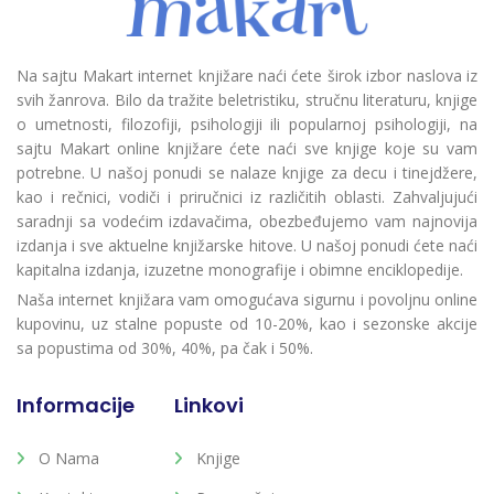
Na sajtu Makart internet knjižare naći ćete širok izbor naslova iz
svih žanrova. Bilo da tražite beletristiku, stručnu literaturu, knjige
o umetnosti, filozofiji, psihologiji ili popularnoj psihologiji, na
sajtu Makart online knjižare ćete naći sve knjige koje su vam
potrebne. U našoj ponudi se nalaze knjige za decu i tinejdžere,
kao i rečnici, vodiči i priručnici iz različitih oblasti. Zahvaljujući
saradnji sa vodećim izdavačima, obezbeđujemo vam najnovija
izdanja i sve aktuelne knjižarske hitove. U našoj ponudi ćete naći
kapitalna izdanja, izuzetne monografije i obimne enciklopedije.
Naša internet knjižara vam omogućava sigurnu i povoljnu online
kupovinu, uz stalne popuste od 10-20%, kao i sezonske akcije
sa popustima od 30%, 40%, pa čak i 50%.
Informacije
Linkovi
O Nama
Knjige