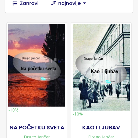
Žanrovi
najnovije
-10%
-10%
NA POČETKU SVETA
KAO I LJUBAV
Drago Jančar
Drago Jančar