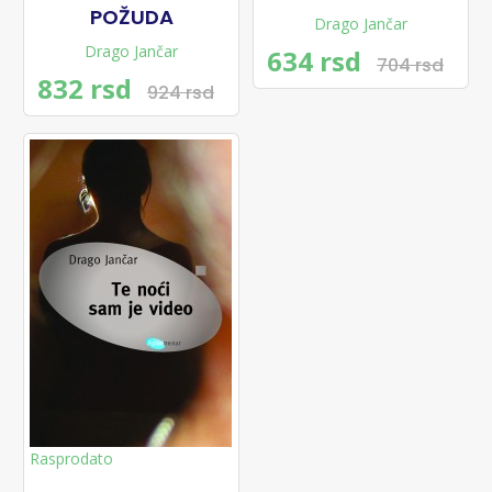
POŽUDA
Drago Jančar
Drago Jančar
634 rsd
704 rsd
832 rsd
924 rsd
Rasprodato