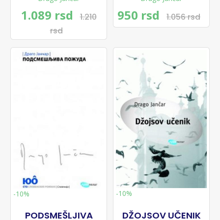
1.089 rsd
950 rsd
1.210
1.056 rsd
rsd
-10%
-10%
PODSMEŠLJIVA
DŽOJSOV UČENIK