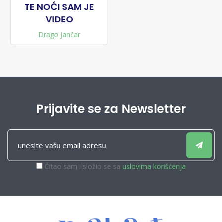
TE NOĆI SAM JE
VIDEO
Drago Jančar
Prijavite se za Newsletter
Čitao sam i složio se sa
uslovima korišćenja