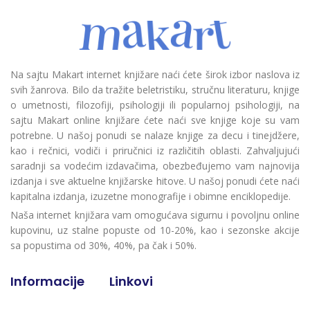
Na sajtu Makart internet knjižare naći ćete širok izbor naslova iz
svih žanrova. Bilo da tražite beletristiku, stručnu literaturu, knjige
o umetnosti, filozofiji, psihologiji ili popularnoj psihologiji, na
sajtu Makart online knjižare ćete naći sve knjige koje su vam
potrebne. U našoj ponudi se nalaze knjige za decu i tinejdžere,
kao i rečnici, vodiči i priručnici iz različitih oblasti. Zahvaljujući
saradnji sa vodećim izdavačima, obezbeđujemo vam najnovija
izdanja i sve aktuelne knjižarske hitove. U našoj ponudi ćete naći
kapitalna izdanja, izuzetne monografije i obimne enciklopedije.
Naša internet knjižara vam omogućava sigurnu i povoljnu online
kupovinu, uz stalne popuste od 10-20%, kao i sezonske akcije
sa popustima od 30%, 40%, pa čak i 50%.
Informacije
Linkovi