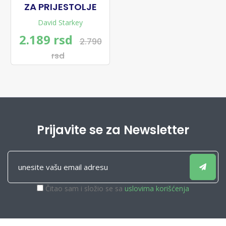
ZA PRIJESTOLJE
David Starkey
2.189 rsd
2.790
rsd
Prijavite se za Newsletter
Čitao sam i složio se sa
uslovima korišćenja