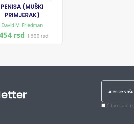
PENISA (MUŠKI
PRIMJERAK)
David M. Friedman
.454 rsd
1.599 rsd
letter
Čitao sam i 