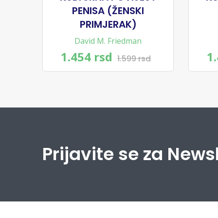
PENISA (ŽENSKI
PRIMJERAK)
David M. Friedman
1.454 rsd
1
1.599 rsd
Prijavite se za News