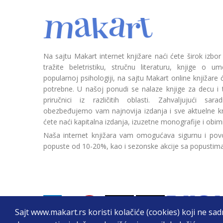
Na sajtu Makart internet knjižare naći ćete širok izbor
tražite beletristiku, stručnu literaturu, knjige o umetn
popularnoj psihologiji, na sajtu Makart online knjižare
potrebne. U našoj ponudi se nalaze knjige za decu i tin
priručnici iz različitih oblasti. Zahvaljujući sa
obezbeđujemo vam najnovija izdanja i sve aktuelne kn
ćete naći kapitalna izdanja, izuzetne monografije i obim
Naša internet knjižara vam omogućava sigurnu i povo
popuste od 10-20%, kao i sezonske akcije sa popustim
Sajt www.makart.rs koristi kolačiće (cookies) koji ne sa