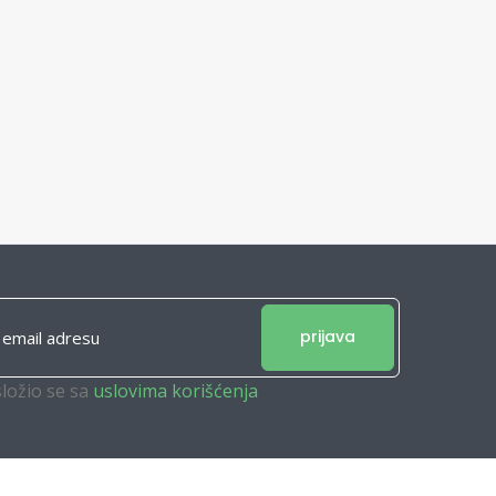
prijava
složio se sa
uslovima korišćenja