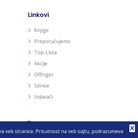
Linkovi
Knjige
Preporučujemo
Top-Lista
Akcije
Offinger
Sitnice
Izdavači
stva veb stranice. Prisutnost na veb sajtu, podrazumeva