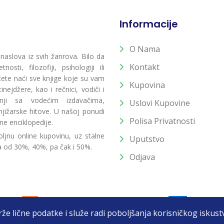
Informacije
O Nama
 naslova iz svih žanrova. Bilo da
Kontakt
osti, filozofiji, psihologiji ili
 ćete naći sve knjige koje su vam
Kupovina
ejdžere, kao i rečnici, vodiči i
radnji sa vodećim izdavačima,
Uslovi Kupovine
jižarske hitove. U našoj ponudi
Polisa Privatnosti
ne enciklopedije.
ljnu online kupovinu, uz stalne
Uputstvo
a od 30%, 40%, pa čak i 50%.
Odjava
drže lične podatke i služe radi poboljšanja korisničkog isku