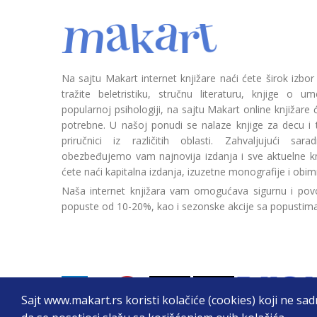
Na sajtu Makart internet knjižare naći ćete širok izbor
tražite beletristiku, stručnu literaturu, knjige o umetn
popularnoj psihologiji, na sajtu Makart online knjižare
potrebne. U našoj ponudi se nalaze knjige za decu i tin
priručnici iz različitih oblasti. Zahvaljujući sa
obezbeđujemo vam najnovija izdanja i sve aktuelne kn
ćete naći kapitalna izdanja, izuzetne monografije i obim
Naša internet knjižara vam omogućava sigurnu i povo
popuste od 10-20%, kao i sezonske akcije sa popustim
Sajt www.makart.rs koristi kolačiće (cookies) koji ne sa