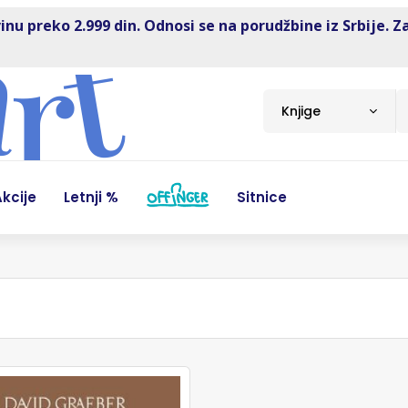
inu preko 2.999 din. Odnosi se na porudžbine iz Srbije. Z
Knjige
kcije
Letnji %
Sitnice