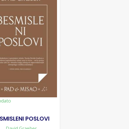
odato
SMISLENI POSLOVI
David Graeber