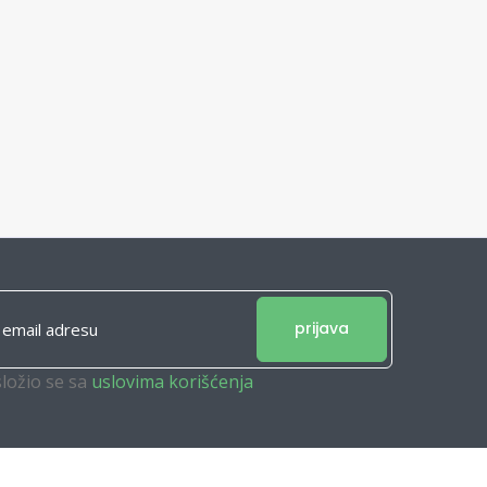
prijava
složio se sa
uslovima korišćenja