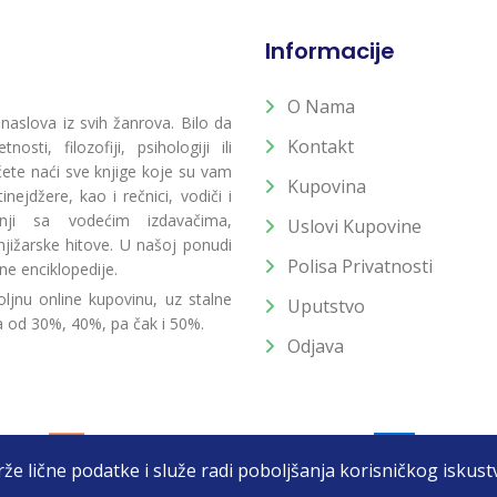
Informacije
O Nama
 naslova iz svih žanrova. Bilo da
Kontakt
osti, filozofiji, psihologiji ili
 ćete naći sve knjige koje su vam
Kupovina
ejdžere, kao i rečnici, vodiči i
radnji sa vodećim izdavačima,
Uslovi Kupovine
jižarske hitove. U našoj ponudi
Polisa Privatnosti
ne enciklopedije.
ljnu online kupovinu, uz stalne
Uputstvo
a od 30%, 40%, pa čak i 50%.
Odjava
drže lične podatke i služe radi poboljšanja korisničkog isku