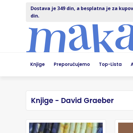
Dostava je 349 din, a besplatna je za kupov
din.
Knjige
Preporučujemo
Top-Lista
A
Knjige - David Graeber