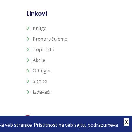
Linkovi
Knjige
Preporučujemo
Top-Lista
Akcije
Offinger
Sitnice
Izdavači
stva veb stranice. Prisutnost na veb sajtu, podrazumeva