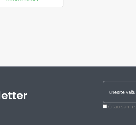
letter
Čitao sam i 