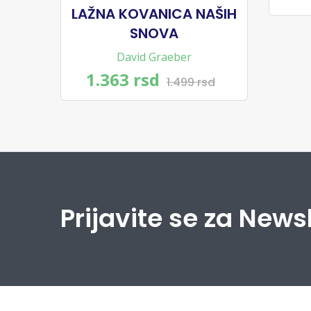
LAŽNA KOVANICA NAŠIH
SNOVA
David Graeber
1.363 rsd
1.499 rsd
Prijavite se za News