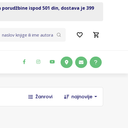
a porudžbine ispod 501 din, dostava je 399
Žanrovi
najnovije