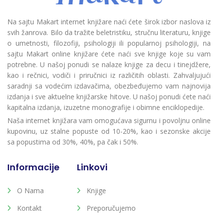
Na sajtu Makart internet knjižare naći ćete širok izbor naslova iz
svih žanrova. Bilo da tražite beletristiku, stručnu literaturu, knjige
o umetnosti, filozofiji, psihologiji ili popularnoj psihologiji, na
sajtu Makart online knjižare ćete naći sve knjige koje su vam
potrebne. U našoj ponudi se nalaze knjige za decu i tinejdžere,
kao i rečnici, vodiči i priručnici iz različitih oblasti. Zahvaljujući
saradnji sa vodećim izdavačima, obezbeđujemo vam najnovija
izdanja i sve aktuelne knjižarske hitove. U našoj ponudi ćete naći
kapitalna izdanja, izuzetne monografije i obimne enciklopedije.
Naša internet knjižara vam omogućava sigurnu i povoljnu online
kupovinu, uz stalne popuste od 10-20%, kao i sezonske akcije
sa popustima od 30%, 40%, pa čak i 50%.
Informacije
Linkovi
O Nama
Knjige
Kontakt
Preporučujemo