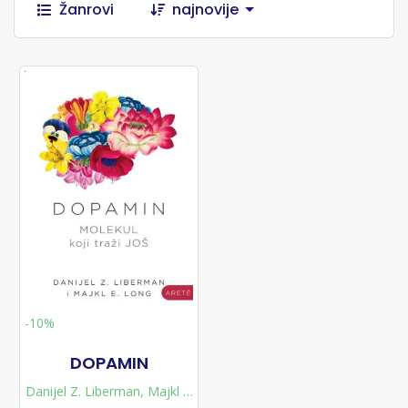
Žanrovi
najnovije
-10%
DOPAMIN
Danijel Z. Liberman
,
Majkl E.