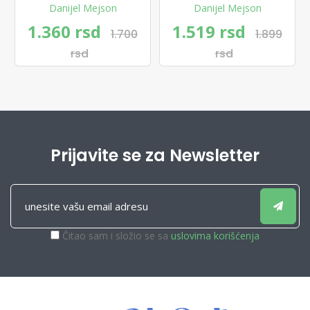
Danijel Mejson
Danijel Mejson
1.360 rsd
1.519 rsd
1.700
1.899
rsd
rsd
Prijavite se za Newsletter
Čitao sam i složio se sa
uslovima korišćenja