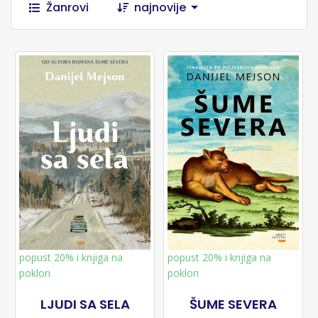
Žanrovi
najnovije
popust 20% i knjiga na
popust 20% i knjiga na
poklon
poklon
LJUDI SA SELA
ŠUME SEVERA