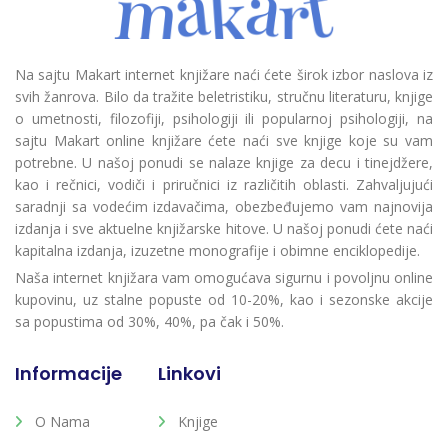
Na sajtu Makart internet knjižare naći ćete širok izbor naslova iz
svih žanrova. Bilo da tražite beletristiku, stručnu literaturu, knjige
o umetnosti, filozofiji, psihologiji ili popularnoj psihologiji, na
sajtu Makart online knjižare ćete naći sve knjige koje su vam
potrebne. U našoj ponudi se nalaze knjige za decu i tinejdžere,
kao i rečnici, vodiči i priručnici iz različitih oblasti. Zahvaljujući
saradnji sa vodećim izdavačima, obezbeđujemo vam najnovija
izdanja i sve aktuelne knjižarske hitove. U našoj ponudi ćete naći
kapitalna izdanja, izuzetne monografije i obimne enciklopedije.
Naša internet knjižara vam omogućava sigurnu i povoljnu online
kupovinu, uz stalne popuste od 10-20%, kao i sezonske akcije
sa popustima od 30%, 40%, pa čak i 50%.
Informacije
Linkovi
O Nama
Knjige