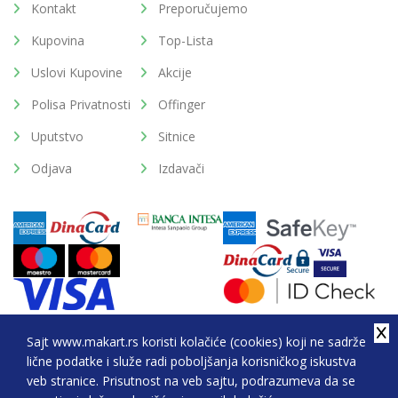
Kontakt
Preporučujemo
Kupovina
Top-Lista
Uslovi Kupovine
Akcije
Polisa Privatnosti
Offinger
Uputstvo
Sitnice
Odjava
Izdavači
Sajt www.makart.rs koristi kolačiće (cookies) koji ne sadrže
lične podatke i služe radi poboljšanja korisničkog iskustva
2026. All Rights Reserved © Makart.rs - MAKART DOO
veb stranice. Prisutnost na veb sajtu, podrazumeva da se
BEOGRAD (NOVI BEOGRAD), PIB: 105184104, MB: