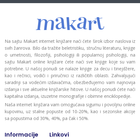
Na sajtu Makart internet knjižare naći ćete širok izbor naslova iz
svih žanrova. Bilo da tražite beletristiku, stručnu literaturu, knjige
o umetnosti, filozofiji, psihologiji ili popularnoj psihologiji, na
sajtu Makart online knjižare ćete naći sve knjige koje su vam
potrebne. U našoj ponudi se nalaze knjige za decu i tinejdžere,
kao i rečnici, vodiči i priručnici iz različitih oblasti. Zahvaljujući
saradnji sa vodećim izdavačima, obezbeđujemo vam najnovija
izdanja i sve aktuelne knjižarske hitove. U našoj ponudi ćete naći
kapitalna izdanja, izuzetne monografije i obimne enciklopedije.
Naša internet knjižara vam omogućava sigurnu i povoljnu online
kupovinu, uz stalne popuste od 10-20%, kao i sezonske akcije
sa popustima od 30%, 40%, pa čak i 50%.
Informacije
Linkovi