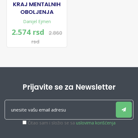
KRAJ MENTALNIH
OBOLJENJA
Danijel Ejmen
2.574 rsd
2.860
rsd
Prijavite se za Newsletter
Čitao sam i složio se sa
uslovima korišćenja