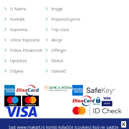
O Nama
Knjige
Kontakt
Preporučujemo
Kupovina
Top-Lista
Uslovi Kupovine
Akcije
Polisa Privatnosti
Offinger
Uputstvo
Sitnice
Odjava
Izdavači
Sajt www.makart.rs koristi kolačiće (cookies) koji ne sadrže