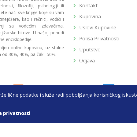
Kontakt
osti, filozofiji, psihologiji ili
 ćete naći sve knjige koje su vam
Kupovina
ejdžere, kao i rečnici, vodiči i
radnji sa vodećim izdavačima,
Uslovi Kupovine
jižarske hitove. U našoj ponudi
Polisa Privatnosti
ne enciklopedije.
ljnu online kupovinu, uz stalne
Uputstvo
a od 30%, 40%, pa čak i 50%.
Odjava
drže lične podatke i služe radi poboljšanja korisničkog isku
a privatnosti
T DOO BEOGRAD (NOVI BEOGRAD), PIB: 105184104, MB: 2033752
unat u cenu. Nastojimo da budemo što precizniji u opisu proizvoda, prikaz
 na sajtu su deo naše ponude i ne podrazumeva da su dostupni u svakom tr