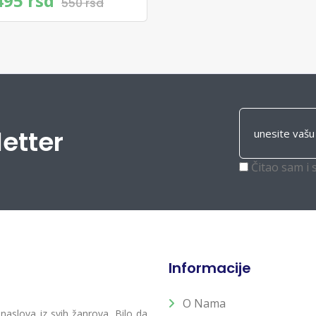
495 rsd
550 rsd
letter
Čitao sam i 
Informacije
O Nama
 naslova iz svih žanrova. Bilo da