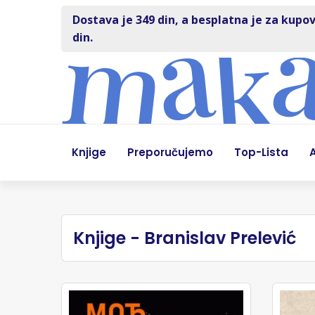
Dostava je 349 din, a besplatna je za kupov
din.
Knjige
Preporučujemo
Top-Lista
A
Knjige - Branislav Prelević