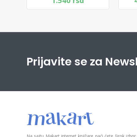
1.540 rsd
Prijavite se za News
Na sajtu Makart internet knjižare naći ćete širok izbor