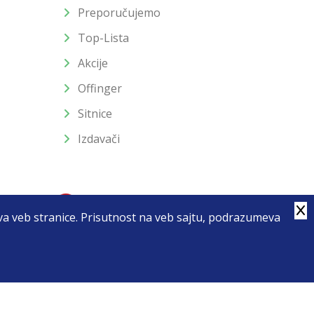
Preporučujemo
Top-Lista
Akcije
Offinger
Sitnice
Izdavači
stva veb stranice. Prisutnost na veb sajtu, podrazumeva
4
u slika i samih cena, ali ne možemo garantovati da su sve
enutku.