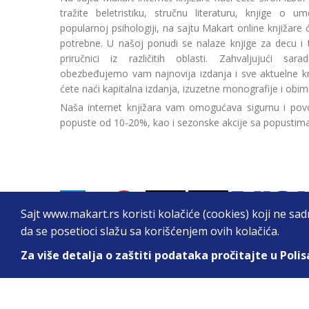
tražite beletristiku, stručnu literaturu, knjige o umetn
popularnoj psihologiji, na sajtu Makart online knjižare
potrebne. U našoj ponudi se nalaze knjige za decu i tin
priručnici iz različitih oblasti. Zahvaljujući sa
obezbeđujemo vam najnovija izdanja i sve aktuelne kn
ćete naći kapitalna izdanja, izuzetne monografije i obim
Naša internet knjižara vam omogućava sigurnu i povo
popuste od 10-20%, kao i sezonske akcije sa popustim
Sajt www.makart.rs koristi kolačiće (cookies) koji ne sa
da se posetioci slažu sa korišćenjem ovih kolačića.
Za više detalja o zaštiti podataka pročitajte u Polis
2026. All Rights Reserved © Makart.rs - MAKAR
Sve cene na ovom sajtu iskazane su u dinarima. PDV je urač
informacije kompletne i bez grešaka. Svi artikli prikazani