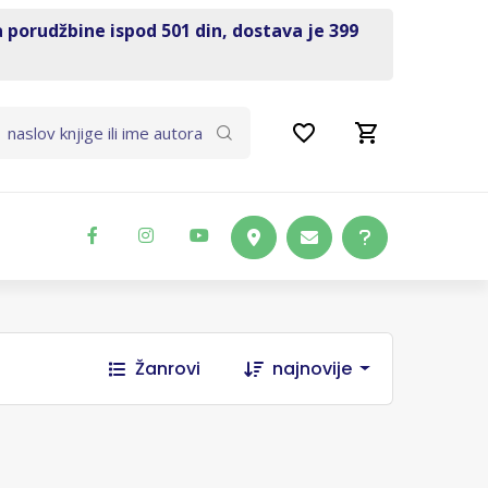
a porudžbine ispod 501 din, dostava je 399
Žanrovi
najnovije