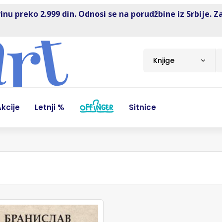
inu preko 2.999 din. Odnosi se na porudžbine iz Srbije. Z
Knjige
kcije
Letnji %
Sitnice