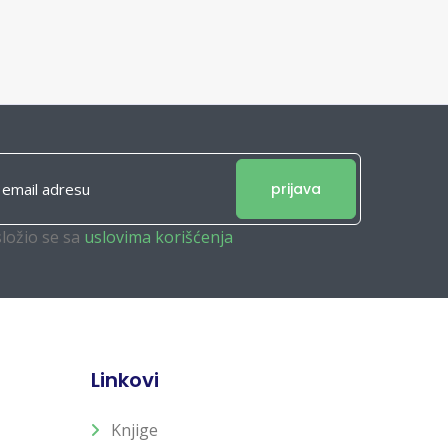
prijava
složio se sa
uslovima korišćenja
Linkovi
Knjige