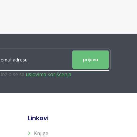
prijava
složio se sa
uslovima korišćenja
Linkovi
Knjige