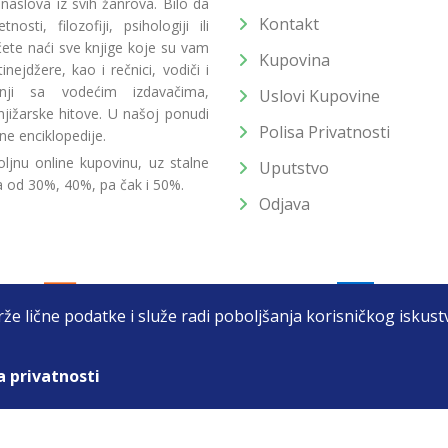
 naslova iz svih žanrova. Bilo da
Kontakt
osti, filozofiji, psihologiji ili
 ćete naći sve knjige koje su vam
Kupovina
ejdžere, kao i rečnici, vodiči i
radnji sa vodećim izdavačima,
Uslovi Kupovine
jižarske hitove. U našoj ponudi
Polisa Privatnosti
ne enciklopedije.
ljnu online kupovinu, uz stalne
Uputstvo
a od 30%, 40%, pa čak i 50%.
Odjava
drže lične podatke i služe radi poboljšanja korisničkog isku
a privatnosti
T DOO BEOGRAD (NOVI BEOGRAD), PIB: 105184104, MB: 2033752
unat u cenu. Nastojimo da budemo što precizniji u opisu proizvoda, prikaz