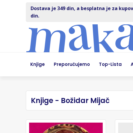
Dostava je 349 din, a besplatna je za kupov
din.
Knjige
Preporučujemo
Top-Lista
A
Knjige - Božidar Mijač