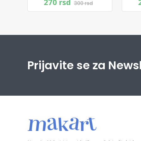
270 rsd
300 rsd
Prijavite se za News