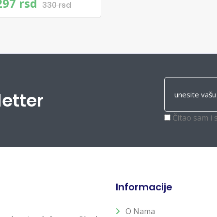
297 rsd
330 rsd
letter
Čitao sam i 
Informacije
O Nama