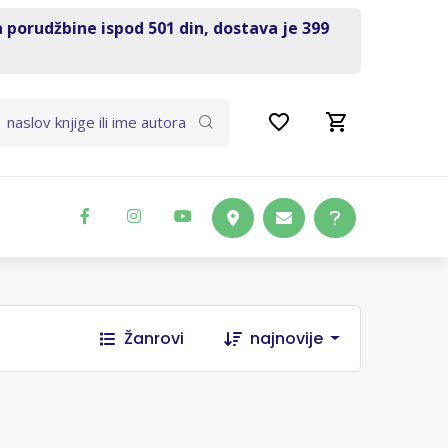
a porudžbine ispod 501 din, dostava je 399
Žanrovi
najnovije