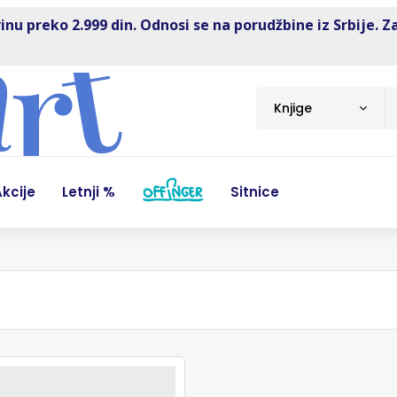
inu preko 2.999 din. Odnosi se na porudžbine iz Srbije. Z
Knjige
kcije
Letnji %
Sitnice