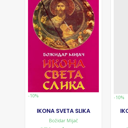
-10%
-10%
IKONA SVETA SLIKA
IK
Božidar Mijač