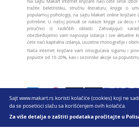
Na sajtu Makart internet knjižare naći ćete širok izbor
tražite beletristiku, stručnu literaturu, knjige o umetn
popularnoj psihologiji, na sajtu Makart online knjižare
potrebne. U našoj ponudi se nalaze knjige za decu i tin
priručnici iz različitih oblasti. Zahvaljujući sa
obezbeđujemo vam najnovija izdanja i sve aktuelne kn
ćete naći kapitalna izdanja, izuzetne monografije i obim
Naša internet knjižara vam omogućava sigurnu i povo
popuste od 10-20%, kao i sezonske akcije sa popustim
Sajt www.makart.rs koristi kolačiće (cookies) koji ne sa
da se posetioci slažu sa korišćenjem ovih kolačića.
Za više detalja o zaštiti podataka pročitajte u Polis
2026. All Rights Reserved © Makart.rs - MAKAR
Sve cene na ovom sajtu iskazane su u dinarima. PDV je urač