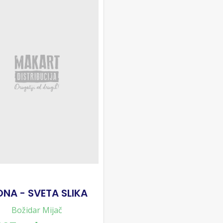
ONA - SVETA SLIKA
Božidar Mijač