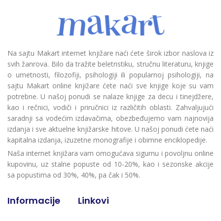
Na sajtu Makart internet knjižare naći ćete širok izbor naslova iz
svih žanrova. Bilo da tražite beletristiku, stručnu literaturu, knjige
o umetnosti, filozofiji, psihologiji ili popularnoj psihologiji, na
sajtu Makart online knjižare ćete naći sve knjige koje su vam
potrebne. U našoj ponudi se nalaze knjige za decu i tinejdžere,
kao i rečnici, vodiči i priručnici iz različitih oblasti. Zahvaljujući
saradnji sa vodećim izdavačima, obezbeđujemo vam najnovija
izdanja i sve aktuelne knjižarske hitove. U našoj ponudi ćete naći
kapitalna izdanja, izuzetne monografije i obimne enciklopedije.
Naša internet knjižara vam omogućava sigurnu i povoljnu online
kupovinu, uz stalne popuste od 10-20%, kao i sezonske akcije
sa popustima od 30%, 40%, pa čak i 50%.
Informacije
Linkovi