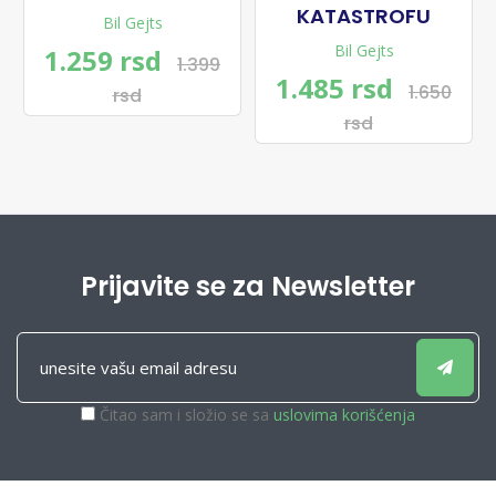
KATASTROFU
Bil Gejts
Bil Gejts
1.259 rsd
1.399
1.485 rsd
1.650
rsd
rsd
Prijavite se za Newsletter
Čitao sam i složio se sa
uslovima korišćenja