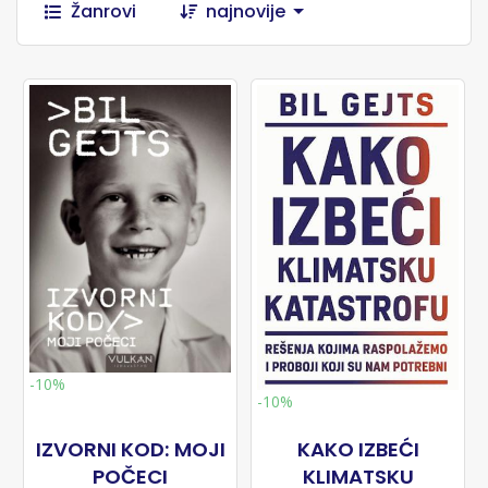
Žanrovi
najnovije
-10%
-10%
IZVORNI KOD: MOJI
KAKO IZBEĆI
POČECI
KLIMATSKU