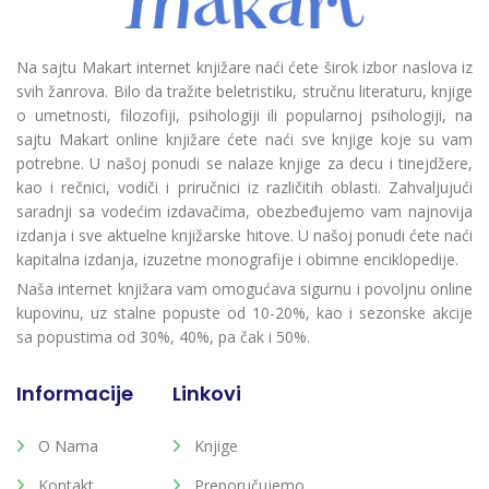
Na sajtu Makart internet knjižare naći ćete širok izbor naslova iz
svih žanrova. Bilo da tražite beletristiku, stručnu literaturu, knjige
o umetnosti, filozofiji, psihologiji ili popularnoj psihologiji, na
sajtu Makart online knjižare ćete naći sve knjige koje su vam
potrebne. U našoj ponudi se nalaze knjige za decu i tinejdžere,
kao i rečnici, vodiči i priručnici iz različitih oblasti. Zahvaljujući
saradnji sa vodećim izdavačima, obezbeđujemo vam najnovija
izdanja i sve aktuelne knjižarske hitove. U našoj ponudi ćete naći
kapitalna izdanja, izuzetne monografije i obimne enciklopedije.
Naša internet knjižara vam omogućava sigurnu i povoljnu online
kupovinu, uz stalne popuste od 10-20%, kao i sezonske akcije
sa popustima od 30%, 40%, pa čak i 50%.
Informacije
Linkovi
O Nama
Knjige
Kontakt
Preporučujemo