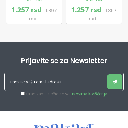
1.257 rsd
1.257 rsd
1.397
1.397
rsd
rsd
Prijavite se za Newsletter
Čitao sam i složio se sa
uslovima korišćenja