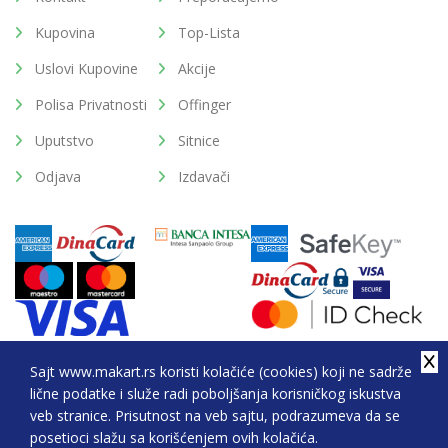
Kupovina
Top-Lista
Uslovi Kupovine
Akcije
Polisa Privatnosti
Offinger
Uputstvo
Sitnice
Odjava
Izdavači
Sajt www.makart.rs koristi kolačiće (cookies) koji ne sadrže
lične podatke i služe radi poboljšanja korisničkog iskustva
2026. All Rights Reserved © Makart.rs - MAKART DOO
veb stranice. Prisutnost na veb sajtu, podrazumeva da se
BEOGRAD (NOVI BEOGRAD), PIB: 105184104, MB:
posetioci slažu sa korišćenjem ovih kolačića.