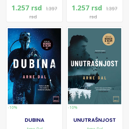
1.257 rsd
1.257 rsd
1.397
1.397
rsd
rsd
-10%
-10%
DUBINA
UNUTRAŠNJOST
Arne Dal
Arne Dal