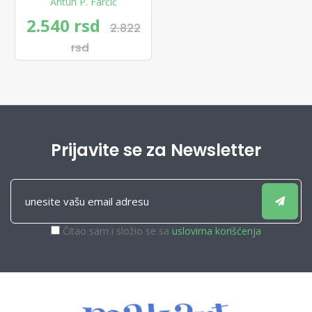
Antun P. Farčić
2.540 rsd
2.822
rsd
Prijavite se za Newsletter
Čitao sam i složio se sa
uslovima korišćenja