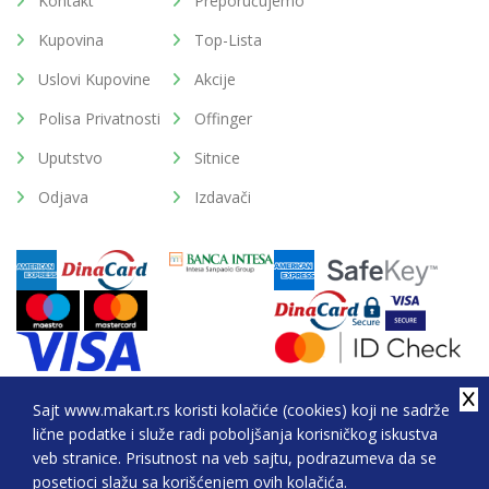
Kontakt
Preporučujemo
Kupovina
Top-Lista
Uslovi Kupovine
Akcije
Polisa Privatnosti
Offinger
Uputstvo
Sitnice
Odjava
Izdavači
Sajt www.makart.rs koristi kolačiće (cookies) koji ne sadrže
lične podatke i služe radi poboljšanja korisničkog iskustva
2026. All Rights Reserved © Makart.rs - MAKART DOO
veb stranice. Prisutnost na veb sajtu, podrazumeva da se
BEOGRAD (NOVI BEOGRAD), PIB: 105184104, MB:
posetioci slažu sa korišćenjem ovih kolačića.