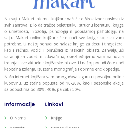
Na sajtu Makart internet knjižare naći ćete širok izbor naslova iz
svih žanrova. Bilo da tražite beletristiku, stručnu literaturu, knjige
o umetnosti, filozofiji, psihologiji ili popularnoj psihologiji, na
sajtu Makart online knjižare ćete naći sve knjige koje su vam
potrebne. U našoj ponudi se nalaze knjige za decu i tinejdžere,
kao i rečnici, vodiči i priručnici iz različitih oblasti. Zahvaljujući
saradnji sa vodećim izdavačima, obezbeđujemo vam najnovija
izdanja i sve aktuelne knjižarske hitove. U našoj ponudi ćete naći
kapitalna izdanja, izuzetne monografije i obimne enciklopedije.
Naša internet knjižara vam omogućava sigurnu i povoljnu online
kupovinu, uz stalne popuste od 10-20%, kao i sezonske akcije
sa popustima od 30%, 40%, pa čak i 50%.
Informacije
Linkovi
O Nama
Knjige