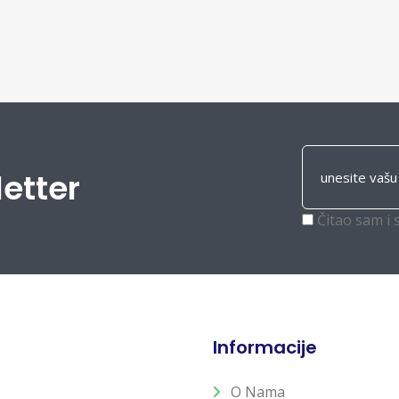
letter
Čitao sam i 
Informacije
O Nama