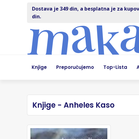
Dostava je 349 din, a besplatna je za kupov
din.
Knjige
Preporučujemo
Top-Lista
A
Knjige - Anheles Kaso