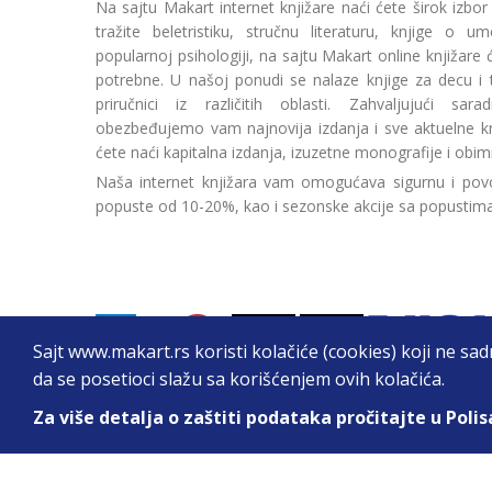
Na sajtu Makart internet knjižare naći ćete širok izbor
tražite beletristiku, stručnu literaturu, knjige o umetn
popularnoj psihologiji, na sajtu Makart online knjižare
potrebne. U našoj ponudi se nalaze knjige za decu i tin
priručnici iz različitih oblasti. Zahvaljujući sa
obezbeđujemo vam najnovija izdanja i sve aktuelne kn
ćete naći kapitalna izdanja, izuzetne monografije i obim
Naša internet knjižara vam omogućava sigurnu i povo
popuste od 10-20%, kao i sezonske akcije sa popustim
Sajt www.makart.rs koristi kolačiće (cookies) koji ne sa
da se posetioci slažu sa korišćenjem ovih kolačića.
Za više detalja o zaštiti podataka pročitajte u Polis
2026. All Rights Reserved © Makart.rs - MAKAR
Sve cene na ovom sajtu iskazane su u dinarima. PDV je urač