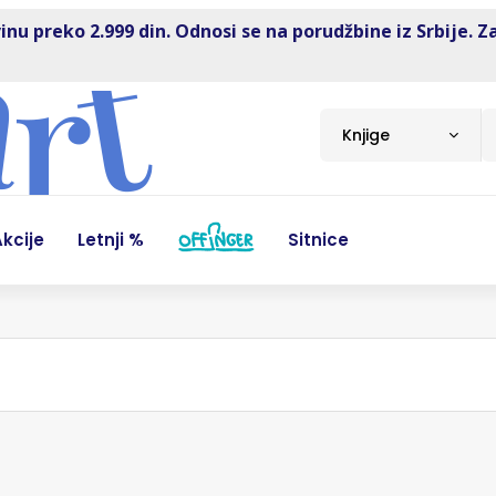
inu preko 2.999 din. Odnosi se na porudžbine iz Srbije. Z
Knjige
kcije
Letnji %
Sitnice