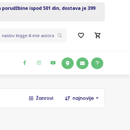
a porudžbine ispod 501 din, dostava je 399
Žanrovi
najnovije