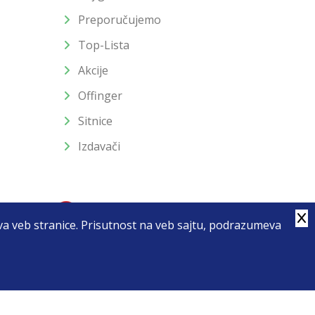
Preporučujemo
Top-Lista
Akcije
Offinger
Sitnice
Izdavači
stva veb stranice. Prisutnost na veb sajtu, podrazumeva
4
u slika i samih cena, ali ne možemo garantovati da su sve