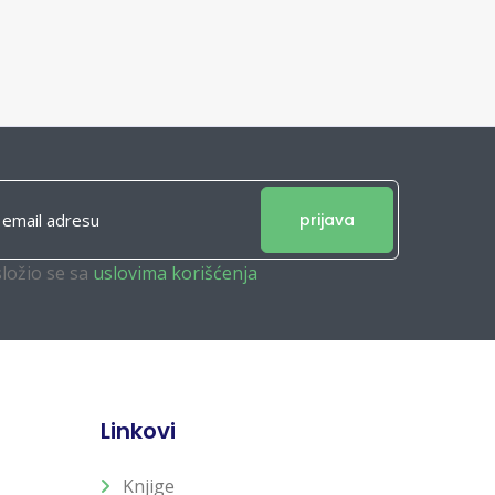
prijava
složio se sa
uslovima korišćenja
Linkovi
Knjige