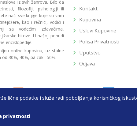
 naslova iz svih žanrova. Bilo da
Kontakt
osti, filozofiji, psihologiji ili
 ćete naći sve knjige koje su vam
Kupovina
ejdžere, kao i rečnici, vodiči i
radnji sa vodećim izdavačima,
Uslovi Kupovine
jižarske hitove. U našoj ponudi
Polisa Privatnosti
ne enciklopedije.
ljnu online kupovinu, uz stalne
Uputstvo
a od 30%, 40%, pa čak i 50%.
Odjava
drže lične podatke i služe radi poboljšanja korisničkog isku
a privatnosti
T DOO BEOGRAD (NOVI BEOGRAD), PIB: 105184104, MB: 2033752
unat u cenu. Nastojimo da budemo što precizniji u opisu proizvoda, prikaz