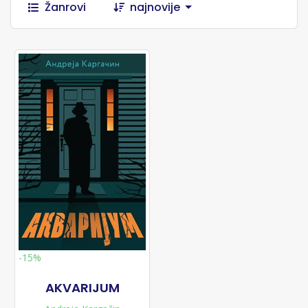
Žanrovi
najnovije
-15%
AKVARIJUM