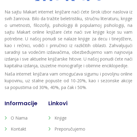
Na sajtu Makart internet knjižare naći ćete širok izbor naslova iz
svih žanrova. Bilo da tražite beletristiku, stručnu literaturu, knjige
o umetnosti, filozofiji, psihologiji ili popularnoj psihologiji, na
sajtu Makart online knjižare ćete naći sve knjige koje su vam
potrebne. U našoj ponudi se nalaze knjige za decu i tinejdžere,
kao i rečnici, vodiči i priručnici iz različitih oblasti. Zahvaljujući
saradnji sa vodećim izdavačima, obezbeđujemo vam najnovija
izdanja i sve aktuelne knjižarske hitove. U našoj ponudi ćete naći
kapitalna izdanja, izuzetne monografije i obimne enciklopedije.
Naša internet knjižara vam omogućava sigurnu i povoljnu online
kupovinu, uz stalne popuste od 10-20%, kao i sezonske akcije
sa popustima od 30%, 40%, pa čak i 50%.
Informacije
Linkovi
O Nama
Knjige
Kontakt
Preporučujemo