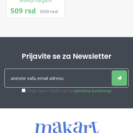
Andreja Kargačin
509 rsd
599 rsd
Prijavite se za Newsletter
Čitao sam i složio se sa
uslovima korišćenja