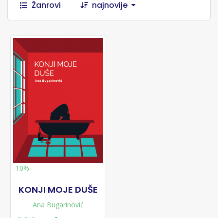
Žanrovi
najnovije
-10%
KONJI MOJE DUŠE
Ana Bugarinović