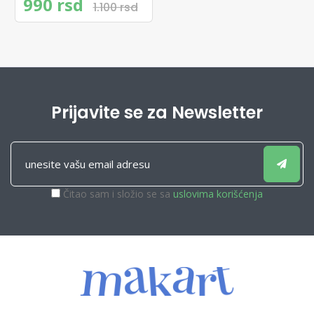
990 rsd
1.100 rsd
Prijavite se za Newsletter
Čitao sam i složio se sa
uslovima korišćenja