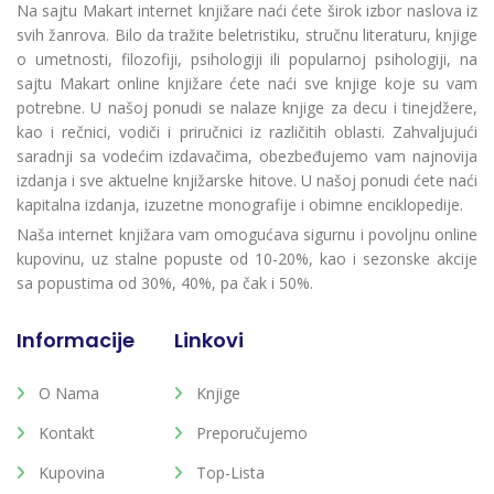
Na sajtu Makart internet knjižare naći ćete širok izbor naslova iz
svih žanrova. Bilo da tražite beletristiku, stručnu literaturu, knjige
o umetnosti, filozofiji, psihologiji ili popularnoj psihologiji, na
sajtu Makart online knjižare ćete naći sve knjige koje su vam
potrebne. U našoj ponudi se nalaze knjige za decu i tinejdžere,
kao i rečnici, vodiči i priručnici iz različitih oblasti. Zahvaljujući
saradnji sa vodećim izdavačima, obezbeđujemo vam najnovija
izdanja i sve aktuelne knjižarske hitove. U našoj ponudi ćete naći
kapitalna izdanja, izuzetne monografije i obimne enciklopedije.
Naša internet knjižara vam omogućava sigurnu i povoljnu online
kupovinu, uz stalne popuste od 10-20%, kao i sezonske akcije
sa popustima od 30%, 40%, pa čak i 50%.
Informacije
Linkovi
O Nama
Knjige
Kontakt
Preporučujemo
Kupovina
Top-Lista