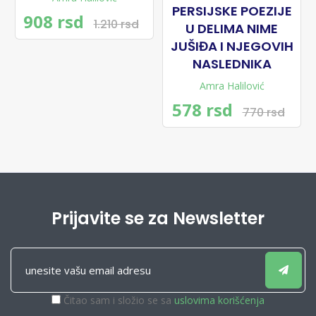
PERSIJSKE POEZIJE
908 rsd
1.210 rsd
U DELIMA NIME
JUŠIĐA I NJEGOVIH
NASLEDNIKA
Amra Halilović
578 rsd
770 rsd
Prijavite se za Newsletter
Čitao sam i složio se sa
uslovima korišćenja