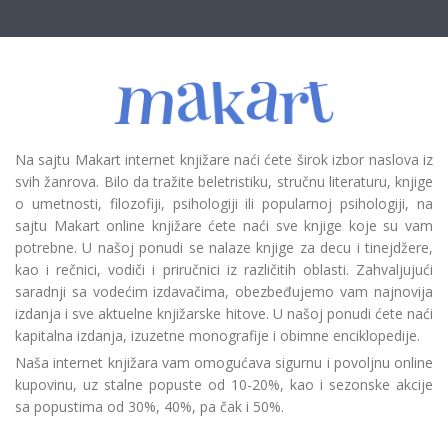
Na sajtu Makart internet knjižare naći ćete širok izbor naslova iz
svih žanrova. Bilo da tražite beletristiku, stručnu literaturu, knjige
o umetnosti, filozofiji, psihologiji ili popularnoj psihologiji, na
sajtu Makart online knjižare ćete naći sve knjige koje su vam
potrebne. U našoj ponudi se nalaze knjige za decu i tinejdžere,
kao i rečnici, vodiči i priručnici iz različitih oblasti. Zahvaljujući
saradnji sa vodećim izdavačima, obezbeđujemo vam najnovija
izdanja i sve aktuelne knjižarske hitove. U našoj ponudi ćete naći
kapitalna izdanja, izuzetne monografije i obimne enciklopedije.
Naša internet knjižara vam omogućava sigurnu i povoljnu online
kupovinu, uz stalne popuste od 10-20%, kao i sezonske akcije
sa popustima od 30%, 40%, pa čak i 50%.