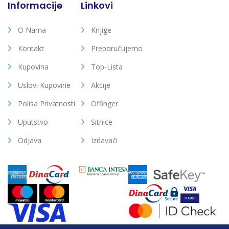
Informacije
Linkovi
O Nama
Knjige
Kontakt
Preporučujemo
Kupovina
Top-Lista
Uslovi Kupovine
Akcije
Polisa Privatnosti
Offinger
Uputstvo
Sitnice
Odjava
Izdavači