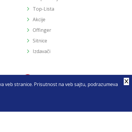
Top-Lista
Akcije
Offinger
Sitnice
Izdavači
stva veb stranice. Prisutnost na veb sajtu, podrazumeva
4
u slika i samih cena, ali ne možemo garantovati da su sve
enutku.