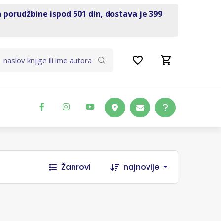
a porudžbine ispod 501 din, dostava je 399
Žanrovi
najnovije