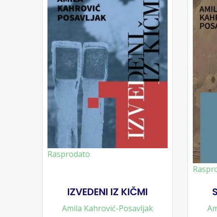
Rasprodato
Raspr
IZVEDENI IZ KIČMI
Amila Kahrović-Posavljak
Am