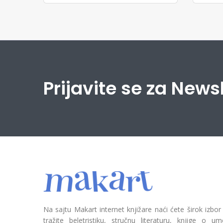
Prijavite se za News
Na sajtu Makart internet knjižare naći ćete širok izbor
tražite beletristiku, stručnu literaturu, knjige o umetn