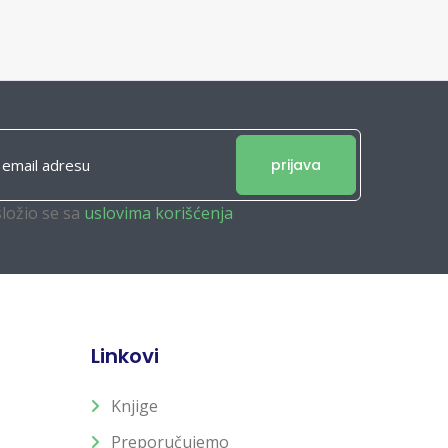
prijava
složio se sa
uslovima korišćenja
Linkovi
Knjige
Preporučujemo