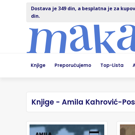
Dostava je 349 din, a besplatna je za kupov
din.
Knjige
Preporučujemo
Top-Lista
A
Knjige - Amila Kahrović-Pos