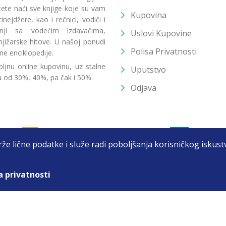
 ćete naći sve knjige koje su vam
Kupovina
ejdžere, kao i rečnici, vodiči i
radnji sa vodećim izdavačima,
Uslovi Kupovine
jižarske hitove. U našoj ponudi
Polisa Privatnosti
ne enciklopedije.
ljnu online kupovinu, uz stalne
Uputstvo
a od 30%, 40%, pa čak i 50%.
Odjava
drže lične podatke i služe radi poboljšanja korisničkog isku
a privatnosti
T DOO BEOGRAD (NOVI BEOGRAD), PIB: 105184104, MB: 2033752
unat u cenu. Nastojimo da budemo što precizniji u opisu proizvoda, prikaz
 na sajtu su deo naše ponude i ne podrazumeva da su dostupni u svakom tr