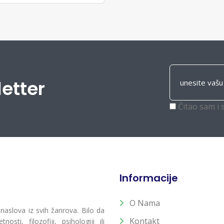
letter
Čitao sam i 
Informacije
O Nama
 naslova iz svih žanrova. Bilo da
Kontakt
osti, filozofiji, psihologiji ili