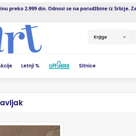
inu preko 2.999 din. Odnosi se na porudžbine iz Srbije. Z
Knjige
kcije
Letnji %
Sitnice
avljak