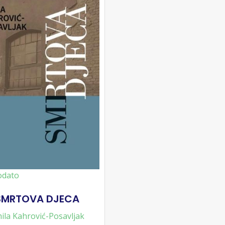
odato
SMRTOVA DJECA
ila Kahrović-Posavljak