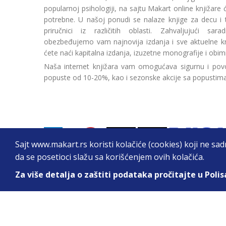
popularnoj psihologiji, na sajtu Makart online knjižare
potrebne. U našoj ponudi se nalaze knjige za decu i tin
priručnici iz različitih oblasti. Zahvaljujući sa
obezbeđujemo vam najnovija izdanja i sve aktuelne kn
ćete naći kapitalna izdanja, izuzetne monografije i obim
Naša internet knjižara vam omogućava sigurnu i povo
popuste od 10-20%, kao i sezonske akcije sa popustim
Sajt www.makart.rs koristi kolačiće (cookies) koji ne sa
da se posetioci slažu sa korišćenjem ovih kolačića.
Za više detalja o zaštiti podataka pročitajte u Polis
2026. All Rights Reserved © Makart.rs - MAKAR
Sve cene na ovom sajtu iskazane su u dinarima. PDV je urač
informacije kompletne i bez grešaka. Svi artikli prikazani