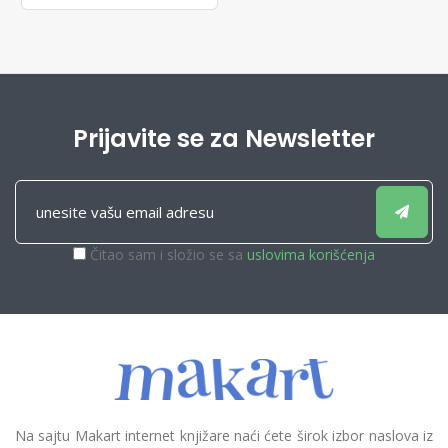
Prijavite se za Newsletter
Čitao sam i složio se sa
uslovima korišćenja
Na sajtu Makart internet knjižare naći ćete širok izbor naslova iz