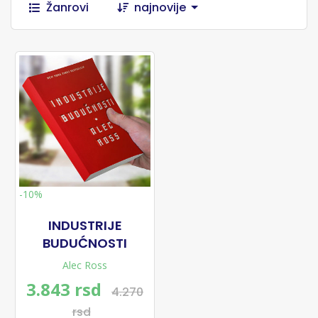
Žanrovi
najnovije
-10%
INDUSTRIJE
BUDUĆNOSTI
Alec Ross
3.843 rsd
4.270
rsd