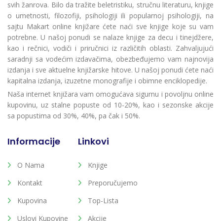
svih žanrova. Bilo da tražite beletristiku, stručnu literaturu, knjige
o umetnosti, filozofiji, psihologiji ili popularnoj psihologiji, na
sajtu Makart online knjižare ćete naći sve knjige koje su vam
potrebne. U našoj ponudi se nalaze knjige za decu i tinejdžere,
kao i rečnici, vodiči i priručnici iz različitih oblasti. Zahvaljujući
saradnji sa vodećim izdavačima, obezbeđujemo vam najnovija
izdanja i sve aktuelne knjižarske hitove. U našoj ponudi ćete naći
kapitalna izdanja, izuzetne monografije i obimne enciklopedije.
Naša internet knjižara vam omogućava sigurnu i povoljnu online
kupovinu, uz stalne popuste od 10-20%, kao i sezonske akcije
sa popustima od 30%, 40%, pa čak i 50%.
Informacije
Linkovi
O Nama
Knjige
Kontakt
Preporučujemo
Kupovina
Top-Lista
Uslovi Kupovine
Akcije