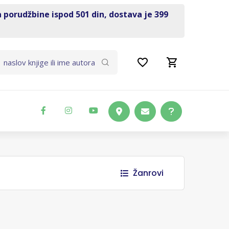
a porudžbine ispod 501 din, dostava je 399
Žanrovi