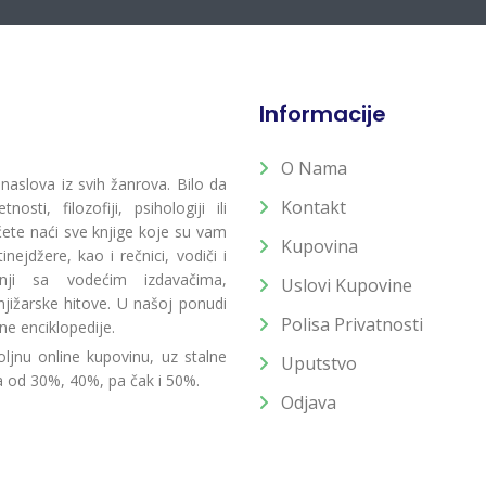
Informacije
O Nama
 naslova iz svih žanrova. Bilo da
Kontakt
osti, filozofiji, psihologiji ili
 ćete naći sve knjige koje su vam
Kupovina
ejdžere, kao i rečnici, vodiči i
radnji sa vodećim izdavačima,
Uslovi Kupovine
jižarske hitove. U našoj ponudi
Polisa Privatnosti
ne enciklopedije.
ljnu online kupovinu, uz stalne
Uputstvo
a od 30%, 40%, pa čak i 50%.
Odjava