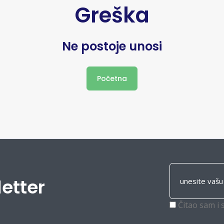
Greška
Ne postoje unosi
Početna
letter
Čitao sam i 