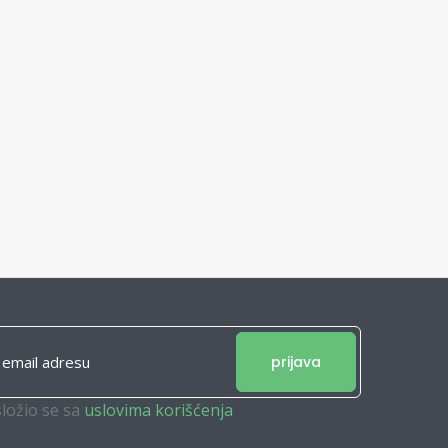
prijava
složio se sa
uslovima korišćenja