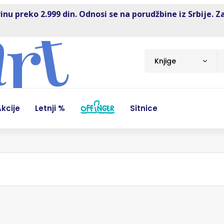
inu preko 2.999 din. Odnosi se na porudžbine iz Srbije. Z
Knjige
kcije
Letnji %
Sitnice