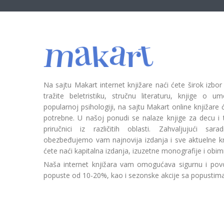
Na sajtu Makart internet knjižare naći ćete širok izbor
tražite beletristiku, stručnu literaturu, knjige o umetn
popularnoj psihologiji, na sajtu Makart online knjižare
potrebne. U našoj ponudi se nalaze knjige za decu i tin
priručnici iz različitih oblasti. Zahvaljujući sa
obezbeđujemo vam najnovija izdanja i sve aktuelne kn
ćete naći kapitalna izdanja, izuzetne monografije i obim
Naša internet knjižara vam omogućava sigurnu i povo
popuste od 10-20%, kao i sezonske akcije sa popustim