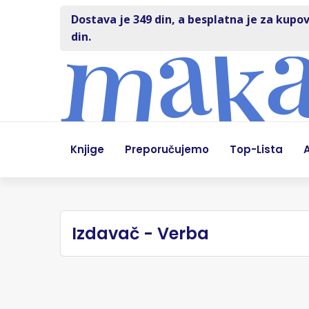
Dostava je 349 din, a besplatna je za kupov
din.
Knjige
Preporučujemo
Top-Lista
A
Izdavač - Verba