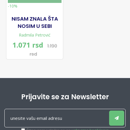
-10%
NISAM ZNALA ŠTA
NOSIM U SEBI
Radmila Petrović
1.071 rsd
1.190
rsd
Prijavite se za Newsletter