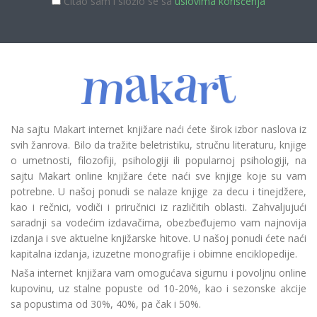
Čitao sam i složio se sa
uslovima korišćenja
Na sajtu Makart internet knjižare naći ćete širok izbor naslova iz
svih žanrova. Bilo da tražite beletristiku, stručnu literaturu, knjige
o umetnosti, filozofiji, psihologiji ili popularnoj psihologiji, na
sajtu Makart online knjižare ćete naći sve knjige koje su vam
potrebne. U našoj ponudi se nalaze knjige za decu i tinejdžere,
kao i rečnici, vodiči i priručnici iz različitih oblasti. Zahvaljujući
saradnji sa vodećim izdavačima, obezbeđujemo vam najnovija
izdanja i sve aktuelne knjižarske hitove. U našoj ponudi ćete naći
kapitalna izdanja, izuzetne monografije i obimne enciklopedije.
Naša internet knjižara vam omogućava sigurnu i povoljnu online
kupovinu, uz stalne popuste od 10-20%, kao i sezonske akcije
sa popustima od 30%, 40%, pa čak i 50%.