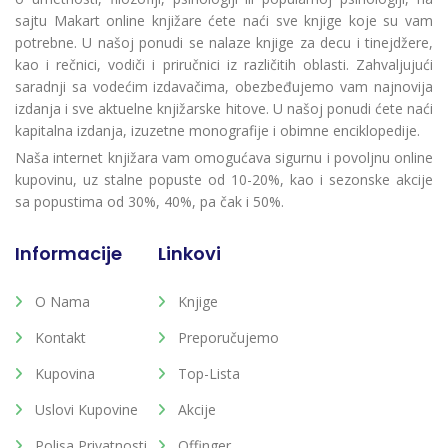
sajtu Makart online knjižare ćete naći sve knjige koje su vam
potrebne. U našoj ponudi se nalaze knjige za decu i tinejdžere,
kao i rečnici, vodiči i priručnici iz različitih oblasti. Zahvaljujući
saradnji sa vodećim izdavačima, obezbeđujemo vam najnovija
izdanja i sve aktuelne knjižarske hitove. U našoj ponudi ćete naći
kapitalna izdanja, izuzetne monografije i obimne enciklopedije.
Naša internet knjižara vam omogućava sigurnu i povoljnu online
kupovinu, uz stalne popuste od 10-20%, kao i sezonske akcije
sa popustima od 30%, 40%, pa čak i 50%.
Informacije
Linkovi
O Nama
Knjige
Kontakt
Preporučujemo
Kupovina
Top-Lista
Uslovi Kupovine
Akcije
Polisa Privatnosti
Offinger