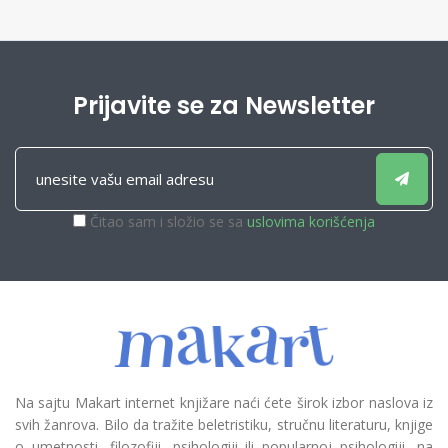
Prijavite se za Newsletter
Čitao sam i složio se sa
uslovima korišćenja
Na sajtu Makart internet knjižare naći ćete širok izbor naslova iz
svih žanrova. Bilo da tražite beletristiku, stručnu literaturu, knjige
o umetnosti, filozofiji, psihologiji ili popularnoj psihologiji, na