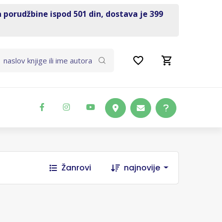
a porudžbine ispod 501 din, dostava je 399
Žanrovi
najnovije