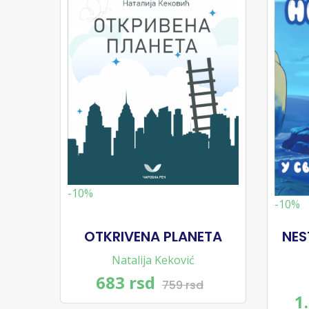
-10%
-10%
OTKRIVENA PLANETA
NES
Natalija Keković
683 rsd
759 rsd
1