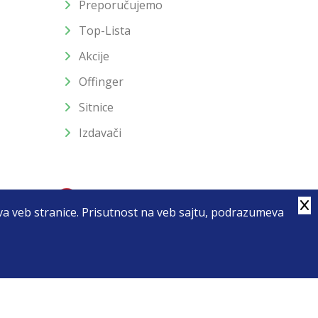
Preporučujemo
Top-Lista
Akcije
Offinger
Sitnice
Izdavači
stva veb stranice. Prisutnost na veb sajtu, podrazumeva
4
u slika i samih cena, ali ne možemo garantovati da su sve
enutku.