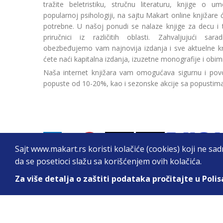
tražite beletristiku, stručnu literaturu, knjige o umetn
popularnoj psihologiji, na sajtu Makart online knjižare
potrebne. U našoj ponudi se nalaze knjige za decu i tin
priručnici iz različitih oblasti. Zahvaljujući sa
obezbeđujemo vam najnovija izdanja i sve aktuelne kn
ćete naći kapitalna izdanja, izuzetne monografije i obim
Naša internet knjižara vam omogućava sigurnu i povo
popuste od 10-20%, kao i sezonske akcije sa popustim
Sajt www.makart.rs koristi kolačiće (cookies) koji ne sa
da se posetioci slažu sa korišćenjem ovih kolačića.
Za više detalja o zaštiti podataka pročitajte u Polis
2026. All Rights Reserved © Makart.rs - MAKAR
Sve cene na ovom sajtu iskazane su u dinarima. PDV je urač
informacije kompletne i bez grešaka. Svi artikli prikazani