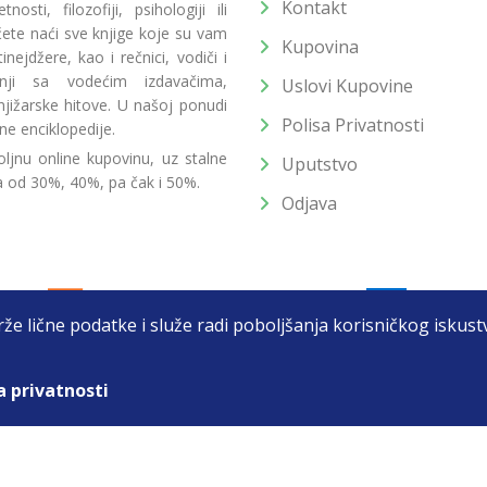
Kontakt
osti, filozofiji, psihologiji ili
 ćete naći sve knjige koje su vam
Kupovina
ejdžere, kao i rečnici, vodiči i
radnji sa vodećim izdavačima,
Uslovi Kupovine
jižarske hitove. U našoj ponudi
Polisa Privatnosti
ne enciklopedije.
ljnu online kupovinu, uz stalne
Uputstvo
a od 30%, 40%, pa čak i 50%.
Odjava
drže lične podatke i služe radi poboljšanja korisničkog isku
a privatnosti
T DOO BEOGRAD (NOVI BEOGRAD), PIB: 105184104, MB: 2033752
unat u cenu. Nastojimo da budemo što precizniji u opisu proizvoda, prikaz
 na sajtu su deo naše ponude i ne podrazumeva da su dostupni u svakom tr