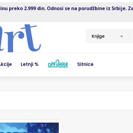
inu preko 2.999 din. Odnosi se na porudžbine iz Srbije. Z
Knjige
kcije
Letnji %
Sitnice