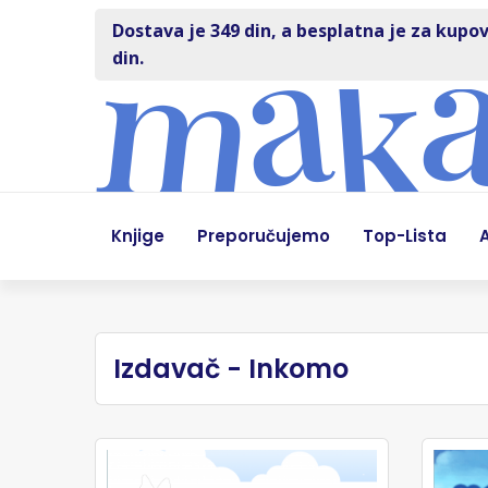
Dostava je 349 din, a besplatna je za kupov
din.
Knjige
Preporučujemo
Top-Lista
A
Izdavač - Inkomo