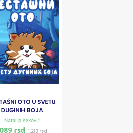
TAŠNI OTO U SVETU
DUGINIH BOJA
Natalija Keković
.089 rsd
1.210 rsd