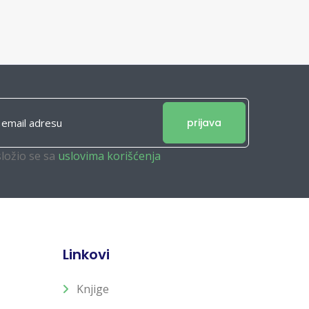
prijava
složio se sa
uslovima korišćenja
Linkovi
Knjige