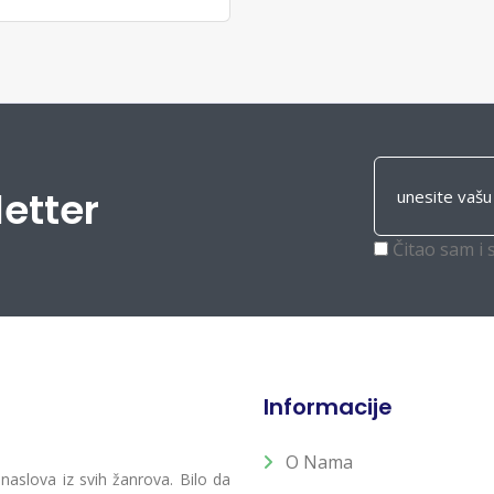
letter
Čitao sam i 
Informacije
O Nama
 naslova iz svih žanrova. Bilo da