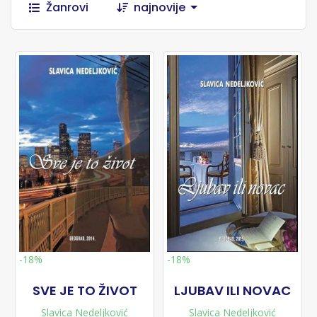
Žanrovi
najnovije
-18%
-18%
SVE JE TO ŽIVOT
LJUBAV ILI NOVAC
Slavica Nedeljković
Slavica Nedeljković