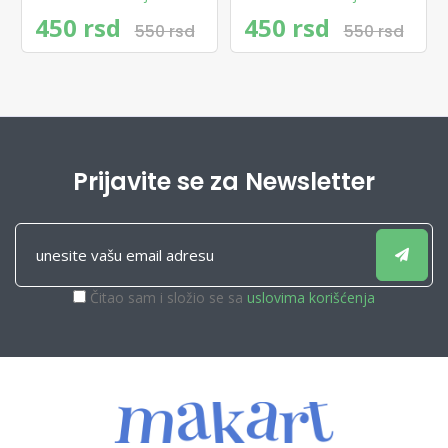
450 rsd
450 rsd
550 rsd
550 rsd
Prijavite se za Newsletter
Čitao sam i složio se sa
uslovima korišćenja