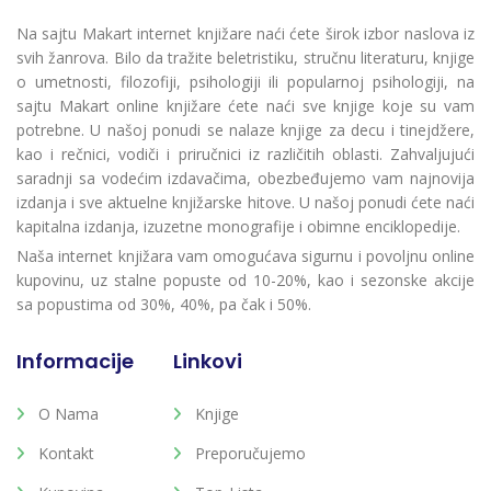
Na sajtu Makart internet knjižare naći ćete širok izbor naslova iz
svih žanrova. Bilo da tražite beletristiku, stručnu literaturu, knjige
o umetnosti, filozofiji, psihologiji ili popularnoj psihologiji, na
sajtu Makart online knjižare ćete naći sve knjige koje su vam
potrebne. U našoj ponudi se nalaze knjige za decu i tinejdžere,
kao i rečnici, vodiči i priručnici iz različitih oblasti. Zahvaljujući
saradnji sa vodećim izdavačima, obezbeđujemo vam najnovija
izdanja i sve aktuelne knjižarske hitove. U našoj ponudi ćete naći
kapitalna izdanja, izuzetne monografije i obimne enciklopedije.
Naša internet knjižara vam omogućava sigurnu i povoljnu online
kupovinu, uz stalne popuste od 10-20%, kao i sezonske akcije
sa popustima od 30%, 40%, pa čak i 50%.
Informacije
Linkovi
O Nama
Knjige
Kontakt
Preporučujemo