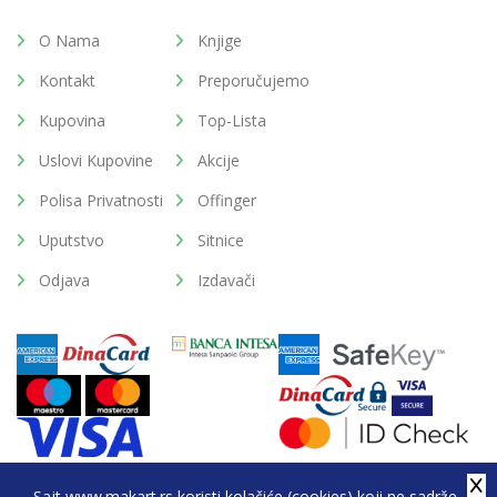
O Nama
Knjige
Kontakt
Preporučujemo
Kupovina
Top-Lista
Uslovi Kupovine
Akcije
Polisa Privatnosti
Offinger
Uputstvo
Sitnice
Odjava
Izdavači
Sajt www.makart.rs koristi kolačiće (cookies) koji ne sadrže