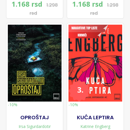
1.168 rsd
1.168 rsd
1.298
1.298
rsd
rsd
-10%
-10%
OPROŠTAJ
KUĆA LEPTIRA
Irsa Sigurdardotir
Katrine Engberg