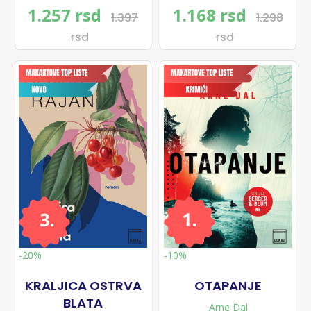
1.257 rsd
1.168 rsd
1.397
1.298
rsd
rsd
-20%
-10%
KRALJICA OSTRVA
OTAPANJE
BLATA
Arne Dal