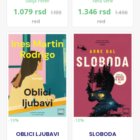
Silvija Fereri
Nina Vehe
1.079 rsd
1.346 rsd
1.199
1.496
rsd
rsd
-10%
-10%
OBLICI LJUBAVI
SLOBODA