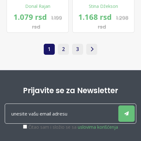
Donal Rajan
Stina Džekson
1.079 rsd
1.168 rsd
1.199
1.298
rsd
rsd
1
2
3
Prijavite se za Newsletter
Čitao sam i složio se sa
uslovima korišćenja