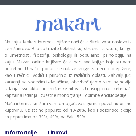
Na sajtu Makart internet knjižare naći ćete širok izbor naslova iz
svih žanrova. Bilo da tražite beletristiku, stručnu literaturu, knjige
o umetnosti, filozofiji, psihologiji ili popularnoj psihologiji, na
sajtu Makart online knjižare ćete naći sve knjige koje su vam
potrebne. U našoj ponudi se nalaze knjige za decu i tinejdžere,
kao i rečnici, vodiči i priručnici iz različitih oblasti. Zahvaljujući
saradnji sa vodećim izdavačima, obezbeđujemo vam najnovija
izdanja i sve aktuelne knjižarske hitove. U našoj ponudi ćete naći
kapitalna izdanja, izuzetne monografije i obimne enciklopedije.
Naša internet knjižara vam omogućava sigurnu i povoljnu online
kupovinu, uz stalne popuste od 10-20%, kao i sezonske akcije
sa popustima od 30%, 40%, pa čak i 50%.
Informacije
Linkovi