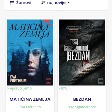
Žanrovi
najnovije
preporučujemo
-10%
MATIČINA ZEMLJA
BEZDAN
Eva Frethejm
Irsa Sigurdardotir