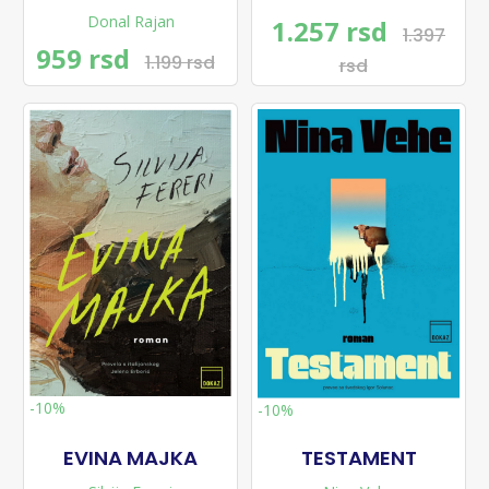
Donal Rajan
1.257 rsd
1.397
959 rsd
1.199 rsd
rsd
-10%
-10%
EVINA MAJKA
TESTAMENT