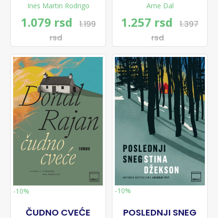
Ines Martin Rodrigo
Arne Dal
1.079 rsd
1.257 rsd
1.199
1.397
rsd
rsd
-10%
-10%
ČUDNO CVEĆE
POSLEDNJI SNEG