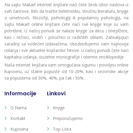
Na sajtu Makart internet knjižare naći ćete širok izbor naslova iz
svih žanrova. Bilo da tražite beletristiku, stručnu literaturu, knjige
o umetnosti, filozofiji, psihologiji ili popularnoj psihologiji, na
sajtu Makart online knjižare ćete naći sve knjige koje su vam
potrebne. U našoj ponudi se nalaze knjige za decu i tinejdžere,
kao i rečnici, vodiči i priručnici iz različitih oblasti. Zahvaljujući
saradnji sa vodećim izdavačima, obezbeđujemo vam najnovija
izdanja i sve aktuelne knjižarske hitove. U našoj ponudi ćete naći
kapitalna izdanja, izuzetne monografije i obimne enciklopedije.
Naša internet knjižara vam omogućava sigurnu i povoljnu online
kupovinu, uz stalne popuste od 10-20%, kao i sezonske akcije
sa popustima od 30%, 40%, pa čak i 50%.
Informacije
Linkovi
O Nama
Knjige
Kontakt
Preporučujemo
Kupovina
Top-Lista