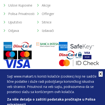
Uslovi Kupovine
Akcije
Polisa Privatnosti
Offinger
Uputstvo
Sitnice
Odjava
Izdavači
Sajt www.makart.rs koristi kolačiće (cookies) koji ne sadrže
lične podatke i služe radi poboljšanja korisničkog iskustva
2026. All Rights Reserved © Makart.rs - MAKART DOO
veb stranice. Prisutnost na veb sajtu, podrazumeva da se
BEOGRAD (NOVI BEOGRAD), PIB: 105184104, MB:
posetioci slažu sa korišćenjem ovih kolačića.
20337524
Za više detalja o zaštiti podataka pročitajte u Polisa
Sve cene na ovom sajtu iskazane su u dinarima. PDV je uračunat u cenu.
privatnosti