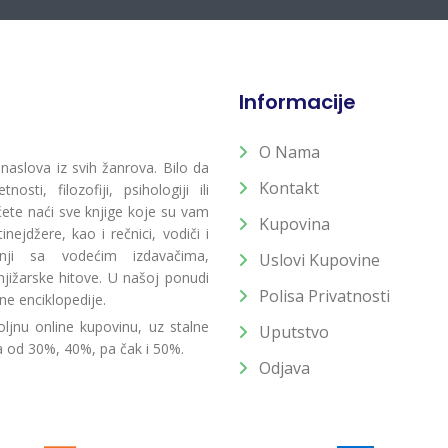
Informacije
O Nama
 naslova iz svih žanrova. Bilo da
Kontakt
osti, filozofiji, psihologiji ili
 ćete naći sve knjige koje su vam
Kupovina
ejdžere, kao i rečnici, vodiči i
radnji sa vodećim izdavačima,
Uslovi Kupovine
jižarske hitove. U našoj ponudi
Polisa Privatnosti
ne enciklopedije.
ljnu online kupovinu, uz stalne
Uputstvo
a od 30%, 40%, pa čak i 50%.
Odjava