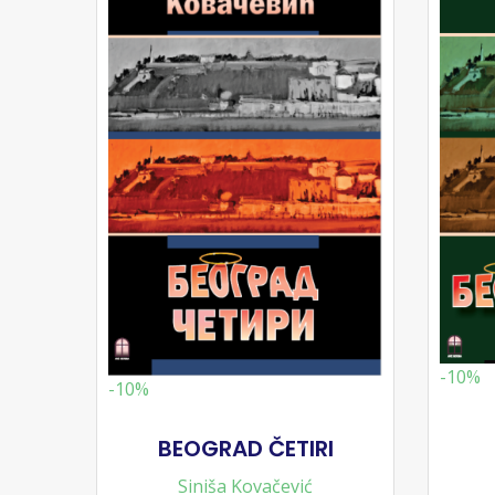
-10%
-10%
BEOGRAD ČETIRI
Siniša Kovačević