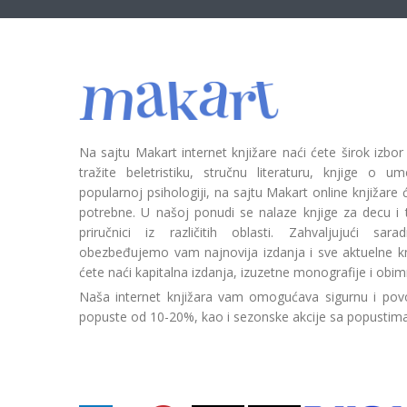
Na sajtu Makart internet knjižare naći ćete širok izbor
tražite beletristiku, stručnu literaturu, knjige o umetn
popularnoj psihologiji, na sajtu Makart online knjižare
potrebne. U našoj ponudi se nalaze knjige za decu i tin
priručnici iz različitih oblasti. Zahvaljujući sa
obezbeđujemo vam najnovija izdanja i sve aktuelne kn
ćete naći kapitalna izdanja, izuzetne monografije i obim
Naša internet knjižara vam omogućava sigurnu i povo
popuste od 10-20%, kao i sezonske akcije sa popustim