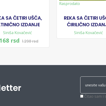
Rasprodato
KA SA ČETIRI UŠĆA,
REKA SA ČETIRI UŠ
ATINIČNO IZDANJE
ĆIRILIČNO IZDAN
Siniša Kovačević
Siniša Kovačević
.168 rsd
1.298 rsd
letter
Čitao sam i 