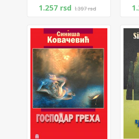
1.257 rsd
1
1.397 rsd