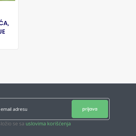
ĆA,
JE
prijava
složio se sa
uslovima korišćenja