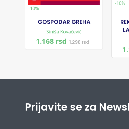
-10%
-10%
GOSPODAR GREHA
RE
L
Siniša Kovačević
1.168 rsd
1.298 rsd
1
Prijavite se za News