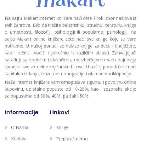
Na sajtu Makart internet knjižare naći ćete širok izbor naslova iz
svih žanrova. Bilo da tražite beletristiku, stručnu literaturu, knjige
o umetnosti, filozofiji, psihologiji ili popularnoj psihologiji, na
sajtu Makart online knjižare ćete naći sve knjige koje su vam
potrebne. U našoj ponudi se nalaze knjige za decu i tinejdžere,
kao i rečnici, vodiči i priručnici iz različitih oblasti. Zahvaljujući
saradnji sa vodećim izdavačima, obezbeđujemo vam najnovija
izdanja i sve aktuelne knjižarske hitove. U našoj ponudi ćete naći
kapitalna izdanja, izuzetne monografije i obimne enciklopedije.
Naša internet knjižara vam omogućava sigurnu i povoljnu online
kupovinu, uz stalne popuste od 10-20%, kao i sezonske akcije
sa popustima od 30%, 40%, pa čak i 50%.
Informacije
Linkovi
O Nama
Knjige
Kontakt
Preporučujemo