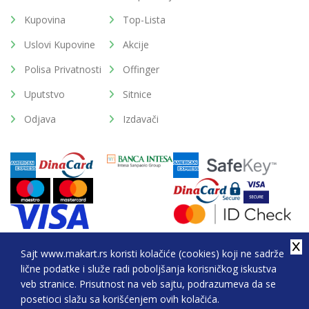
Kupovina
Top-Lista
Uslovi Kupovine
Akcije
Polisa Privatnosti
Offinger
Uputstvo
Sitnice
Odjava
Izdavači
Sajt www.makart.rs koristi kolačiće (cookies) koji ne sadrže
lične podatke i služe radi poboljšanja korisničkog iskustva
2026. All Rights Reserved © Makart.rs - MAKART DOO
veb stranice. Prisutnost na veb sajtu, podrazumeva da se
BEOGRAD (NOVI BEOGRAD), PIB: 105184104, MB:
posetioci slažu sa korišćenjem ovih kolačića.
20337524