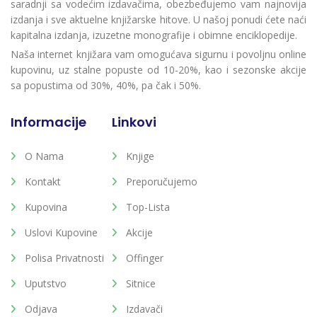
saradnji sa vodećim izdavačima, obezbeđujemo vam najnovija
izdanja i sve aktuelne knjižarske hitove. U našoj ponudi ćete naći
kapitalna izdanja, izuzetne monografije i obimne enciklopedije.
Naša internet knjižara vam omogućava sigurnu i povoljnu online
kupovinu, uz stalne popuste od 10-20%, kao i sezonske akcije
sa popustima od 30%, 40%, pa čak i 50%.
Informacije
Linkovi
O Nama
Knjige
Kontakt
Preporučujemo
Kupovina
Top-Lista
Uslovi Kupovine
Akcije
Polisa Privatnosti
Offinger
Uputstvo
Sitnice
Odjava
Izdavači