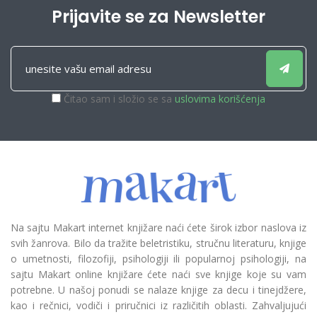
Prijavite se za Newsletter
Čitao sam i složio se sa
uslovima korišćenja
Na sajtu Makart internet knjižare naći ćete širok izbor naslova iz
svih žanrova. Bilo da tražite beletristiku, stručnu literaturu, knjige
o umetnosti, filozofiji, psihologiji ili popularnoj psihologiji, na
sajtu Makart online knjižare ćete naći sve knjige koje su vam
potrebne. U našoj ponudi se nalaze knjige za decu i tinejdžere,
kao i rečnici, vodiči i priručnici iz različitih oblasti. Zahvaljujući