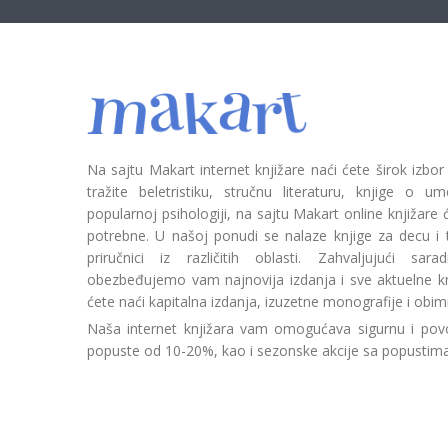
Na sajtu Makart internet knjižare naći ćete širok izbor
tražite beletristiku, stručnu literaturu, knjige o umetn
popularnoj psihologiji, na sajtu Makart online knjižare
potrebne. U našoj ponudi se nalaze knjige za decu i tin
priručnici iz različitih oblasti. Zahvaljujući sa
obezbeđujemo vam najnovija izdanja i sve aktuelne kn
ćete naći kapitalna izdanja, izuzetne monografije i obim
Naša internet knjižara vam omogućava sigurnu i povo
popuste od 10-20%, kao i sezonske akcije sa popustim