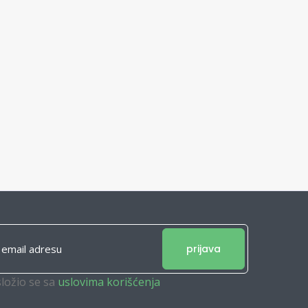
prijava
složio se sa
uslovima korišćenja