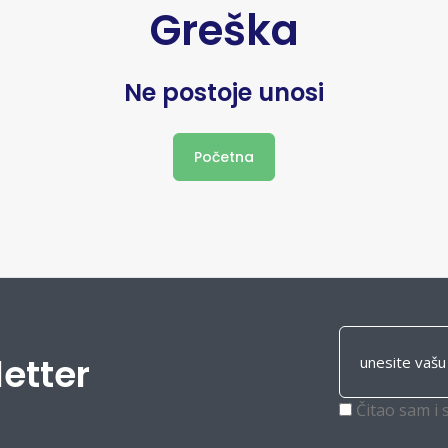
Greška
Ne postoje unosi
Početna
letter
Čitao sam i 