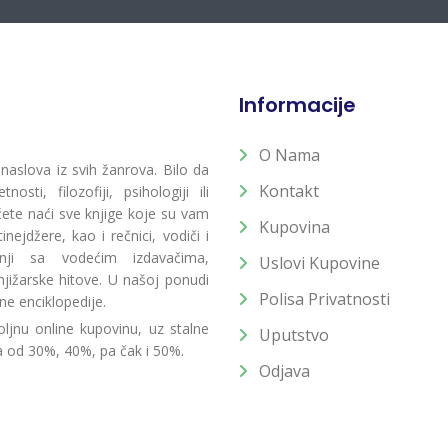
Informacije
O Nama
 naslova iz svih žanrova. Bilo da
Kontakt
osti, filozofiji, psihologiji ili
 ćete naći sve knjige koje su vam
Kupovina
ejdžere, kao i rečnici, vodiči i
radnji sa vodećim izdavačima,
Uslovi Kupovine
jižarske hitove. U našoj ponudi
Polisa Privatnosti
ne enciklopedije.
ljnu online kupovinu, uz stalne
Uputstvo
a od 30%, 40%, pa čak i 50%.
Odjava