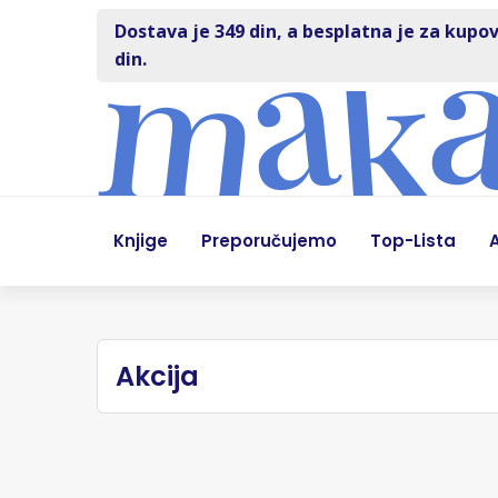
Dostava je 349 din, a besplatna je za kupov
din.
Knjige
Preporučujemo
Top-Lista
A
Akcija