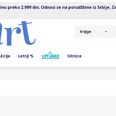
inu preko 2.999 din. Odnosi se na porudžbine iz Srbije. Z
Knjige
kcije
Letnji %
Sitnice