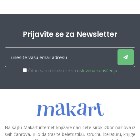
Prijavite se za Newsletter
Čitao sam i složio se sa
uslovima korišćenja
Na sajtu Makart internet knjižare naći ćete širok izbor naslova iz
svih žanrova. Bilo da tražite beletristiku, stručnu literaturu, knjige