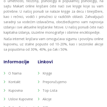
o umetnosti, filozofiji, psihologiji ili popularnoj psihologiji, na
sajtu Makart online knjižare ćete naći sve knjige koje su vam
potrebne. U našoj ponudi se nalaze knjige za decu i tinejdžere,
kao i rečnici, vodiči i priručnici iz različitih oblasti. Zahvaljujući
saradnji sa vodećim izdavačima, obezbeđujemo vam najnovija
izdanja i sve aktuelne knjižarske hitove. U našoj ponudi ćete naći
kapitalna izdanja, izuzetne monografije i obimne enciklopedije.
Naša internet knjižara vam omogućava sigurnu i povoljnu online
kupovinu, uz stalne popuste od 10-20%, kao i sezonske akcije
sa popustima od 30%, 40%, pa čak i 50%.
Informacije
Linkovi
O Nama
Knjige
Kontakt
Preporučujemo
Kupovina
Top-Lista
Uslovi Kupovine
Akcije